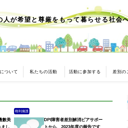
の人が希望と尊厳をもって
暮らせる社会
について
私たちの活動
活動に参加する
差別の
権利擁護
邊數美
DPI障害者差別解消ピアサポー
れまし
トから、2023年度の報告です