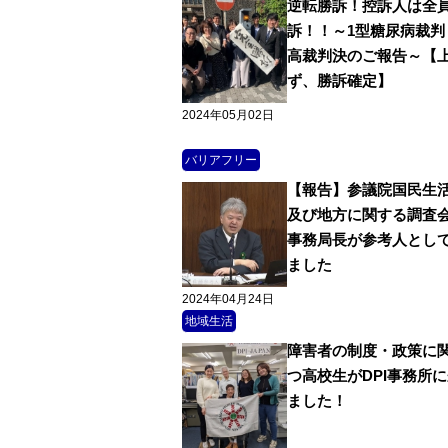
逆転勝訴！控訴人は全
訴！！～1型糖尿病裁判
高裁判決のご報告～【
ず、勝訴確定】
2024年05月02日
バリアフリー
【報告】参議院国民生
及び地方に関する調査
事務局長が参考人とし
ました
2024年04月24日
地域生活
障害者の制度・政策に
つ高校生がDPI事務所
ました！