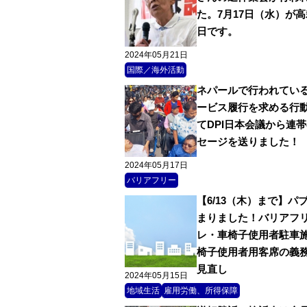
た。7月17日（水）が
日です。
2024年05月21日
国際／海外活動
ネパールで行われてい
ービス履行を求める行
てDPI日本会議から連
セージを送りました！
2024年05月17日
バリアフリー
【6/13（木）まで】パ
まりました！バリアフ
レ・車椅子使用者駐車
椅子使用者用客席の義
見直し
2024年05月15日
地域生活
雇用労働、所得保障