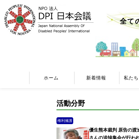
全て
ホーム
新着情報
私たち
活動分野
権利擁護
優生熊本裁判 原告の渡
さんの追悼集会が行わ