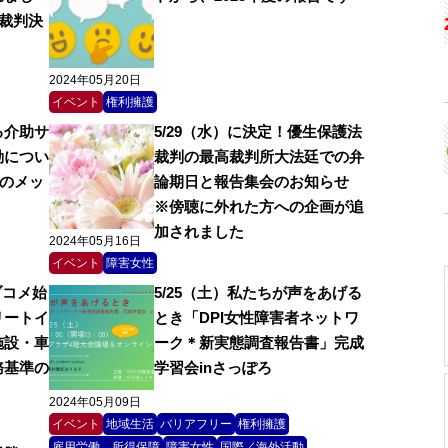
高裁判決
2024年05月20日
イベント
権利擁護
る介助サ
5/29（水）に決定！優生保護法
動につい
裁判の最高裁判所大法廷での弁
帯のメッ
論期日と報告集会のお知らせ
※傍聴に外れた方への企画が追
加されました
2024年05月16日
イベント
障害女性
ブコメ始
5/25（土）私たちが声をあげる
リートイ
とき「DPI女性障害者ネットワ
施設・車
ーク＊新実態調査報告書」完成
務基準の
学習会inさっぽろ
2024年05月09日
イベント
地域生活
バリアフリー
権利擁護
雇用労働、所得保障
障害女性
国際／海外活動