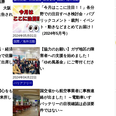
員勝
「今月はここに注目！！」各分
 大阪
野での注目すべき検討会・パブ
上告され
リックコメント・裁判・イベン
ト・動きなどまとめてお届け！
（2024年5月号）
2024年05月01日
国際／海外活動
活・経済
【協力のお願い】ガザ地区の障
会で佐藤
害者への支援を始めました！
て出席し
「ゆめ風基金」にご寄付くださ
い
2024年04月22日
バリアフリー
関心をも
国交省から航空事業者に事務連
に来所し
絡が出ました！ ～電動車いす
バッテリーの目視確認は必須要
件ではない～