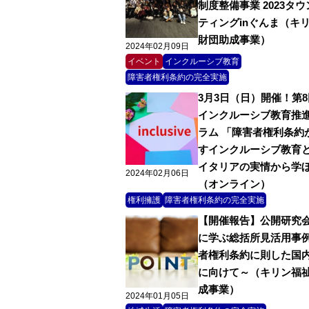
制度整備事業 2023タ
ティングinぐんま（キ
財団助成事業）
2024年02月09日
イベント
インクルーシブ教育
障害者権利条約の完全実施
3月3日（日）開催！第8
インクルーシブ教育推
ラム 「障害者権利条約
すインクルーシブ教育と
イタリアの実情から学
2024年02月06日
（オンライン）
権利擁護
障害者権利条約の完全実施
【開催報告】公開研究会
に学ぶ総括所見活用事
者権利条約に則した国
に向けて～（キリン福
成事業）
2024年01月05日