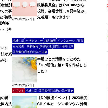
害者差別
政策委員会」はYouTubeから
べての事
視聴、会場傍聴（※要申込み、
供が義務
先着順）もできます
2024年02月27日
権利条
ら～（キ
）
地域生活
バリアフリー
権利擁護
インクルーシブ教育
雇用労働、所得保障
障害女性
国際／海外活動
ベント
障害者権利条約の完全実施
ィ法が拓
半期ごとの活動をまとめた
込み）
「DPI通信」第６号を作成しま
した！
2024年02月21日
イベント
地域生活
障害者権利条約の完全実施
約の審
【DPI後援イベント】2023年度
た国内法
CILイルカ シンポジウム 沖縄