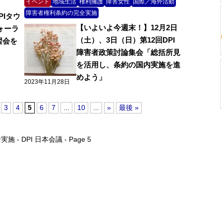
イベント
地域生活
権利擁護
障害女性
国際／海外活動
障害者権利条約の完全実施
DPIタウ
【いよいよ今週末！】12月2日
ォーラ
（土）、3日（日）第12回DPI
習会を
障害者政策討論集会「総括所見
を活用し、条約の国内実施を進
めよう」
2023年11月28日
3
4
5
6
7
...
10
...
»
最後 »
- DPI 日本会議 - Page 5