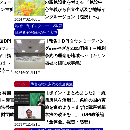
ウンミー
の脱施設化を考える 「施設中
リン福祉
心主義から自立生活及び地域イ
ンクルージョン（包摂）へ」
2024年02月08日
地域生活
インクルーシブ教育
障害者権利条約の完全実施
回DPI
【報告】DPIタウンミーティン
進フォー
グinみやざき2023開催！～権利
が目指
条約の理念を地域へ～（キリン
は ～
福祉財団助成事業）
ぼう～」
2024年01月11日
イベント
障害者権利条約の完全実施
 韓国
【ポイントまとめました】「総
例～障害
括所見を活用し、条約の国内実
内法整備
施を進めよう～まずは障害者基
祉財団助
本法の改正を！」（DPI政策論
「全体会」報告・感想）
2023年12月21日