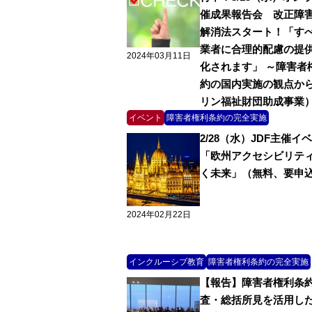
催成果報告会 改正障
解消法スタート！「す
業者に合理的配慮の提
2024年03月11日
化されます」 ～障害者
約の国内実施の観点か
リン福祉財団助成事業
イベント
障害者権利条約の完全実施
2/28（水）JDF主催イ
「欧州アクセシビリテ
く未来」（無料、要申
2024年02月22日
インクルーシブ教育
障害者権利条約の完全実施
【報告】障害者権利条
査・総括所見を活用し