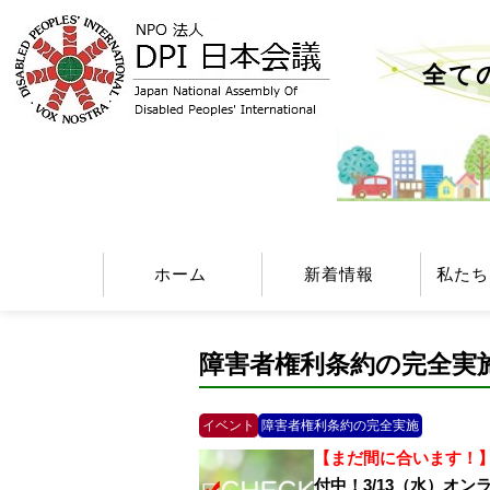
全て
ホーム
新着情報
私たち
障害者権利条約の完全実
イベント
障害者権利条約の完全実施
【まだ間に合います！
付中！3/13（水）オン