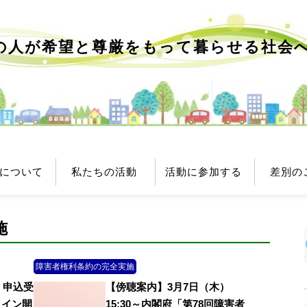
の人が希望と尊厳をもって
暮らせる社会
について
私たちの活動
活動に参加する
差別の
施
障害者権利条約の完全実施
】
申込受
【傍聴案内】3月7日（木）
ライン開
15:30～内閣府「第78回障害者