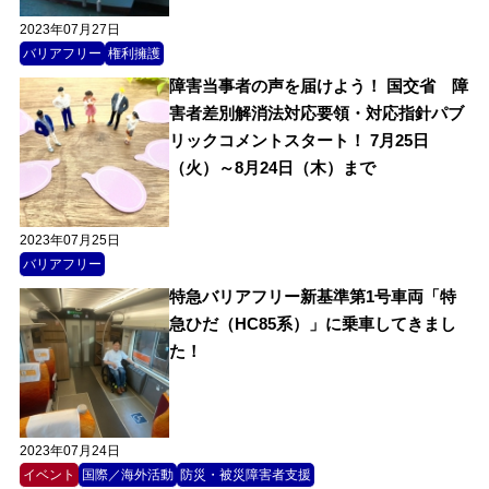
2023年07月27日
バリアフリー
権利擁護
障害当事者の声を届けよう！ 国交省 障
害者差別解消法対応要領・対応指針パブ
リックコメントスタート！ 7月25日
（火）～8月24日（木）まで
2023年07月25日
バリアフリー
特急バリアフリー新基準第1号車両「特
急ひだ（HC85系）」に乗車してきまし
た！
2023年07月24日
イベント
国際／海外活動
防災・被災障害者支援