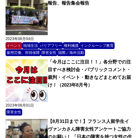
報告、報告集会報告
2023年08月04日
イベント
地域生活
バリアフリー
権利擁護
インクルーシブ教育
雇用労働、所得保障
障害女性
国際／海外活動
「今月はここに注目！！」各分野での注
目すべき検討会・パブリックコメント・
裁判・イベント・動きなどまとめてお届
け！（2023年8月号）
2023年08月01日
障害女性
【8月31日まで！】フランス人留学生イ
ヴァンカさん障害女性アンケートご協力
のお願い！ 「日本の障害を持つ女性の生