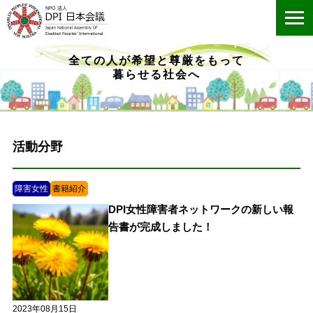
ME
全ての人が希望と尊厳をもって
暮らせる社会へ
活動分野
障害女性
書籍紹介
DPI女性障害者ネットワークの新しい報
告書が完成しました！
2023年08月15日