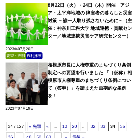
8月22日（火）・24日（木）開催 アジ
ア・太平洋地域の 障害者の暮らしと災害
対策 ～誰一人取り残さないために～（主
催：神奈川工科大学 地域連携・貢献セン
ター／地域連携災害ケア研究センター）
2023年07月20日
要望・声明
権利擁護
相模原市長に人権尊重のまちづくり条例
制定への要望を行いました 「（仮称）相
模原市人権尊重のまちづくり条例につい
て（答申）」を踏まえた画期的な条例
を！
2023年07月19日
34 / 127
« 先頭
«
...
10
20
...
32
33
34
35
36
...
40
50
60
...
»
最後 »