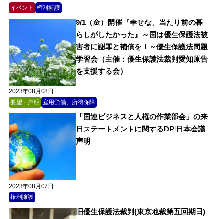
イベント
権利擁護
9/1（金）開催『幸せな、当たり前の暮
らしがしたかった』～国は優生保護法被
害者に謝罪と補償を！～優生保護法問題
学習会（主催：優生保護法裁判愛知原告
を支援する会）
2023年08月08日
要望・声明
雇用労働、所得保障
「国連ビジネスと人権の作業部会」の来
日ステートメントに関するDPI日本会議
声明
2023年08月07日
権利擁護
旧優生保護法裁判(東京地裁第五回期日)