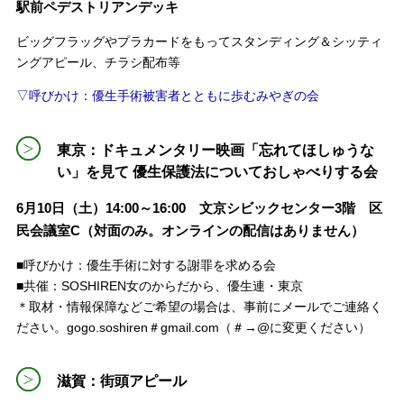
駅前ペデストリアンデッキ
ビッグフラッグやプラカードをもってスタンディング＆シッティ
ングアピール、チラシ配布等
▽呼びかけ：優生手術被害者とともに歩むみやぎの会
東京：ドキュメンタリー映画「忘れてほしゅうな
い」を見て 優生保護法についておしゃべりする会
6月10日（土）14:00～16:00 文京シビックセンター3階 区
民会議室C（対面のみ。オンラインの配信はありません）
■呼びかけ：優生手術に対する謝罪を求める会
■共催：SOSHIREN女のからだから、優生連・東京
＊取材・情報保障などご希望の場合は、事前にメールでご連絡く
ださい。gogo.soshiren＃gmail.com（＃→@に変更ください）
滋賀：街頭アピール