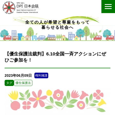
ME
全ての人が希望と尊厳をもって
暮らせる社会へ
【優生保護法裁判】6.10全国一斉アクションにぜ
ひご参加を！
2023年06月09日
権利擁護
タグ
優生保護法