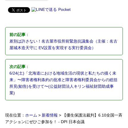
Pocket
前の記事
：
差別は許さない！名古屋市役所前緊急抗議集会（主催：名古
屋城木造天守に EV設置を実現する実行委員会）
次の記事
：
6/24(土)「北海道における地域生活の現状と私たちの描く未
来」〜障害者権利条約の批准と障害者権利委員会からの総括
所見(勧告)を受けて〜(公益財団法人キリン福祉財団助成事
業)
現在位置：
ホーム
>
新着情報
> 【優生保護法裁判】6.10全国一斉
アクションにぜひご参加を！ - DPI 日本会議