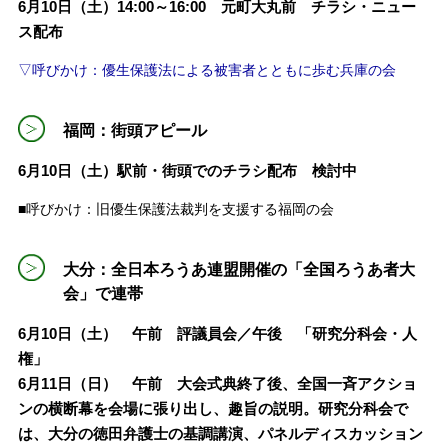
6月10日（土）14:00～16:00 元町大丸前 チラシ・ニュー
ス配布
▽呼びかけ：優生保護法による被害者とともに歩む兵庫の会
福岡：街頭アピール
6月10日（土）駅前・街頭でのチラシ配布 検討中
■呼びかけ：旧優生保護法裁判を支援する福岡の会
大分：全日本ろうあ連盟開催の「全国ろうあ者大
会」で連帯
6月10日（土） 午前 評議員会／午後 「研究分科会・人
権」
6月11日（日） 午前 大会式典終了後、全国一斉アクショ
ンの横断幕を会場に張り出し、趣旨の説明。研究分科会で
は、大分の徳田弁護士の基調講演、パネルディスカッション