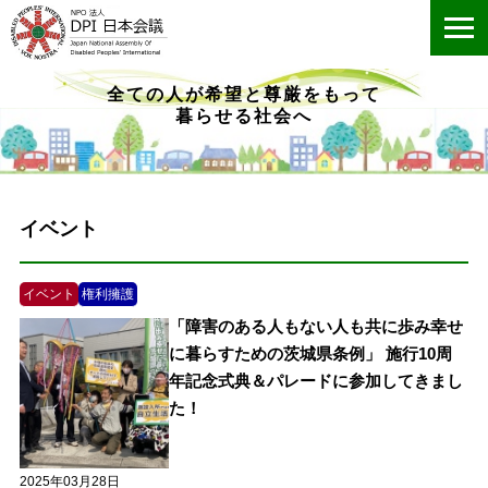
ME
全ての人が希望と尊厳をもって
暮らせる社会へ
イベント
イベント
権利擁護
「障害のある人もない人も共に歩み幸せ
に暮らすための茨城県条例」 施行10周
年記念式典＆パレードに参加してきまし
た！
2025年03月28日