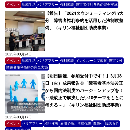
イベント
地域生活
バリアフリー
権利擁護
障害者権利条約の完全実施
【報告】「2024タウンミーティングin大
分 障害者権利条約を活用した法制度整
備」（キリン福祉財団助成事業）
2025年03月24日
イベント
地域生活
バリアフリー
権利擁護
インクルーシブ教育
障害女性
障害者権利条約の完全実施
【明日開催、参加受付中です！】3月18
日（火）成果報告会「障害者基本法改正
から国内法制度のバージョンアップを！
～法改正で解決したい10テーマをもとに
考える～」（キリン福祉財団助成事業）
2025年03月17日
イベント
バリアフリー
権利擁護
雇用労働、所得保障
尊厳生
障害女性