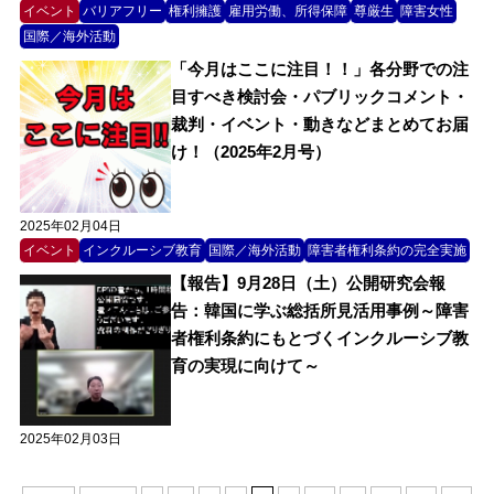
イベント
バリアフリー
権利擁護
雇用労働、所得保障
尊厳生
障害女性
国際／海外活動
「今月はここに注目！！」各分野での注
目すべき検討会・パブリックコメント・
裁判・イベント・動きなどまとめてお届
け！（2025年2月号）
2025年02月04日
イベント
インクルーシブ教育
国際／海外活動
障害者権利条約の完全実施
【報告】9月28日（土）公開研究会報
告：韓国に学ぶ総括所見活用事例～障害
者権利条約にもとづくインクルーシブ教
育の実現に向けて～
2025年02月03日