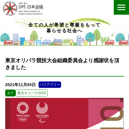
ME
全ての人が希望と尊厳をもって
暮らせる社会へ
東京オリパラ競技大会組織委員会より感謝状を頂
きました
2021年11月04日
バリアフリー
タグ
東京オリパラ2020