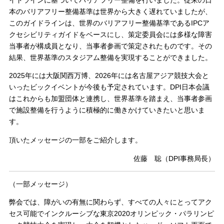
イドラインに基づいてバリアフリー整備を行いました。従来の日
本のバリアフリー整備基準は世界から大きく遅れていましたが、
このガイドラインは、世界のバリアフリー整備基準であるIPCア
クセシビリティガイドをベースにし、策定委員会には多様な障害
当事者が構成員となり、当事者参画で策定されたものです。その
結果、世界基準のスタジアム整備を実現することができました。
2025年には大阪関西万博、2026年には名古屋アジア競技大会と
いったビックイベントが今後も予定されています。DPI日本会議
はこれからも加盟団体と連携し、世界基準を踏まえ、当事者参画
で施設整備を行うように積極的に働きかけていきたいと思いま
す。
頂いたメッセージの一部をご紹介します。
佐藤 聡（DPI事務局長）
（一部メッセージ）
弊会では、障がいの有無に関わらず、すべての人々にとってアク
セス可能でインクルーシブな東京2020オリンピック・パラリンピ