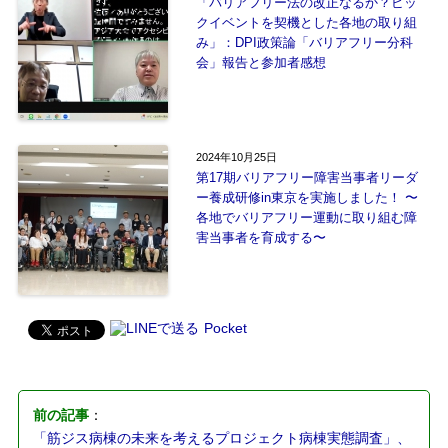
「バリアフリー法の改正なるか？ビッ
クイベントを契機とした各地の取り組
み」：DPI政策論「バリアフリー分科
会」報告と参加者感想
2024年10月25日
第17期バリアフリー障害当事者リーダ
ー養成研修in東京を実施しました！ 〜
各地でバリアフリー運動に取り組む障
害当事者を育成する〜
Pocket
前の記事
：
「筋ジス病棟の未来を考えるプロジェクト病棟実態調査」、