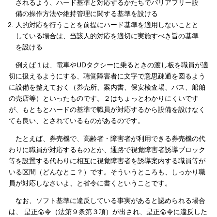
されるよう、ハード基準と対応するかたちでバリアフリー設
備の操作方法や維持管理に関する基準を設ける
人的対応を行うことを前提にハード基準を適用しないことと
している場合は、当該人的対応を適切に実施すべき旨の基準
を設ける
例えば１は、電車やUDタクシーに乗るときの渡し板を職員が適
切に扱えるようにする、聴覚障害者に文字で意思疎通を図るよう
に設備を整えておく（券売所、案内書、保安検査場、バス、船舶
の売店等）といったものです。２はちょっとわかりにくいです
が、もともとハードの基準で職員が対応するから設備を設けなく
ても良い、とされているものがあるのです。
たとえば、券売機で、高齢者・障害者が利用できる券売機の代
わりに職員が対応するものとか、通路で視覚障害者誘導ブロック
等を設置する代わりに相互に視覚障害者を誘導案内する職員等が
いる区間（どんなとこ？）です。そういうところも、しっかり職
員が対応しなさいよ、と省令に書くということです。
なお、ソフト基準に違反している事実があると認められる場合
は、 是正命令（法第９条第３項）が出され、是正命令に違反した