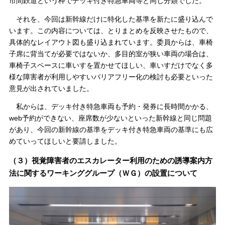
市間鉄道という枠でデッキ付き特急車両等と同じ分類でした。
それを、今回は新幹線だけに特化した基準を新たに盛り込んで
います。この内容については、とりまとめを反映させたもので、
具体的なレイアウト図も盛り込まれています。委員からは、車椅
子席に背当てが必要ではないか、多目的室が狭い車両の場合は、
車椅子スペースに車いすを置かせてほしい、車いすだけでなく多
様な障害者が利用しやすいバリアフリー化の検討も必要といった
意見が出されていました。
私からは、デッキ付き特急車両も予約・発券に長時間かかる、
web予約ができない、座席数が少ないといった新幹線と同じ問題
があり、今回の新幹線の基準をデッキ付き特急車両の基準にも広
めていってほしいと要請しました。
（３）視覚障害者のエスカレーター利用のための誘導案内方
法に関するワーキンググループ（ＷＧ）の設置について