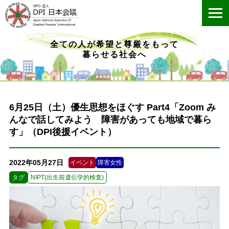
ME
全ての人が希望と尊厳をもって
暮らせる社会へ
6月25日（土）優生思想をほぐす Part4「Zoom み
んなで話してみよう 障害があっても地域で暮ら
す」（DPI後援イベント）
2022年05月27日
イベント
障害女性
タグ
NIPT(出生前遺伝学的検査)