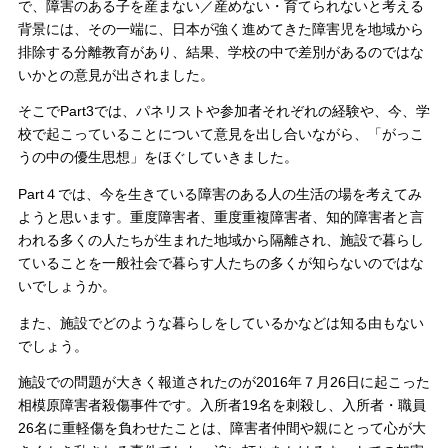
で、障害のある子を産まない／産めない・育てられないと考える
背景には、その一端に、日本が強く進めてきた障害児を地域から
排除する分離教育があり、結果、学校の中で差別があるのではな
いかとの意見が出されました。
そこでPart3では、パネリストや参加者それぞれの経験や、今、学
校で起こっていることについて意見を出し合いながら、「がっこ
うの中の優生思想」をほぐしていきました。
Part４では、今を生きている障害のある人の生活の場を考えてみ
ようと思います。重度障害者、重度重複障害者、知的障害者と言
われる多くの人たちが生まれた地域から隔離され、施設で暮らし
ていることを一般社会で暮らす人たちの多くが知らないのではな
いでしょうか。
また、施設でどのような暮らしをしているかなどは知る由もない
でしょう。
施設での問題が大きく報道されたのが2016年７月26日に起こった
相模原障害者殺傷事件です。入所者19名を刺殺し、入所者・職員
26名に重軽傷を負わせたことは、障害者仲間や親にとって心が大