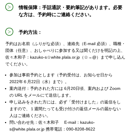
情報保障：手話通訳・要約筆記があります。必要
な方は、予約時にご連絡ください。
予約方法：
予約はお名前（ふりがな必須）、連絡先（E-mail 必須）、職種・
団体（任意）、おしゃべりに参加する又は聞くだけを明記の上、
佐々木和子：kazuko-s☆white.plala.or.jp（☆→@）まで申し込ん
でください。
参加は事前予約とします（予約受付は、お知らせ日から
2022年６月22日（水）まで）。
案内送付：予約された方には 6月20日頃、案内および Zoom
の URL をメールにて送信します。
申し込みをされた方には、必ず「受付けました」の返信をし
ますので、１週間たっても受け付けの返信メールの届かない
人はご連絡ください。
問い合わせ先：佐々木和子 E-mail：kazuko-
s@white.plala.or.jp 携帯電話：090-8208-8622