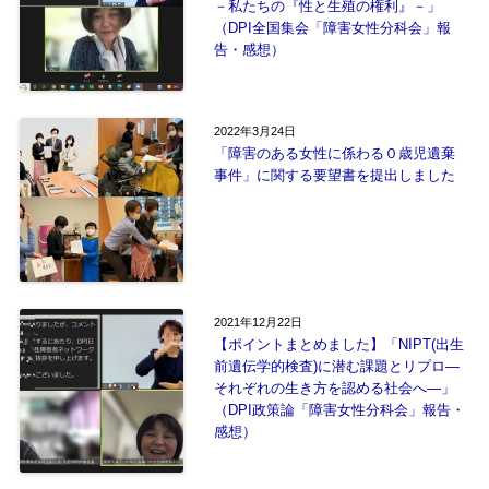
－私たちの『性と生殖の権利』－」
（DPI全国集会「障害女性分科会」報
告・感想）
2022年3月24日
「障害のある女性に係わる０歳児遺棄
事件」に関する要望書を提出しました
2021年12月22日
【ポイントまとめました】「NIPT(出生
前遺伝学的検査)に潜む課題とリプロ―
それぞれの生き方を認める社会へ―」
（DPI政策論「障害女性分科会」報告・
感想）