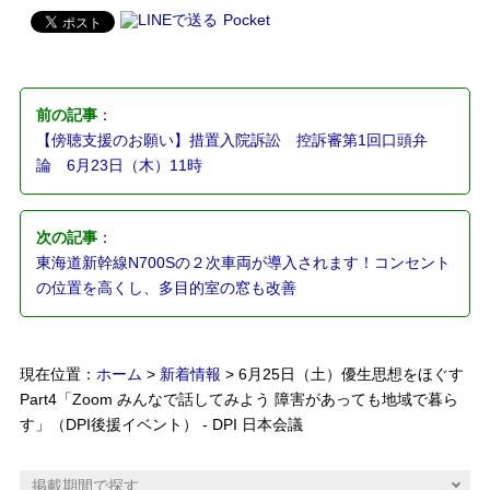
Pocket
前の記事
：
【傍聴支援のお願い】措置入院訴訟 控訴審第1回口頭弁
論 6月23日（木）11時
次の記事
：
東海道新幹線N700Sの２次車両が導入されます！コンセント
の位置を高くし、多目的室の窓も改善
現在位置：
ホーム
>
新着情報
> 6月25日（土）優生思想をほぐす
Part4「Zoom みんなで話してみよう 障害があっても地域で暮ら
す」（DPI後援イベント） - DPI 日本会議