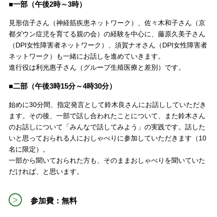
■一部（午後2時～3時）
見形信子さん（神経筋疾患ネットワーク）、佐々木和子さん（京
都ダウン症児を育てる親の会）の経験を中心に、藤原久美子さん
（DPI女性障害者ネットワーク）、須賀ナオさん（DPI女性障害者
ネットワーク）も一緒にお話しを進めていきます。
進行役は利光惠子さん（グループ生殖医療と差別）です。
■二部（午後3時15分～4時30分）
始めに30分間、指定発言として鈴木良さんにお話ししていただき
ます。その後、一部で話し合われたことについて、また鈴木さん
のお話しについて「みんなで話してみよう」の実践です。話した
いと思っておられる人におしゃべりに参加していただきます（10
名に限定）。
一部から聞いておられた方も、そのままおしゃべりを聞いていた
だければ、と思います。
参加費：無料