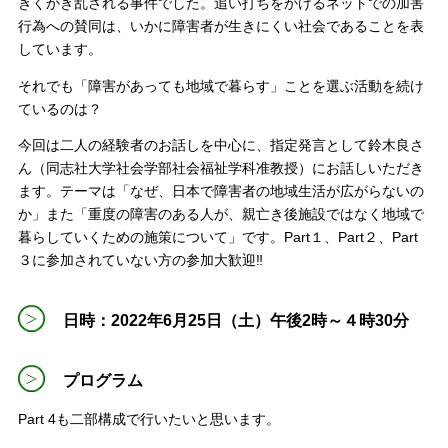
きくかき乱される事件でした。追い打ちをかけるネットでの加害
行為への賛同は、いかに障害者が生きにくい社会であることを表
しています。
それでも「障害があっても地域で暮らす」ことを選ぶ活動を続け
ているのは？
今回は二人の経験者のお話しを中心に、指定発言として鈴木良さ
ん（同志社大学社会学部社会福祉学科准教授）にお話しいただき
ます。テーマは「なぜ、日本で障害者の地域生活が広がらないの
か」また「重度の障害のある人が、親亡き後施設ではなく地域で
暮らしていくための施策について」です。Part１、Part２、Part
３に参加されていない方の参加大歓迎‼
日時：2022年6月25日（土）午後2時～４時30分
プログラム
Part 4も二部構成で行いたいと思います。