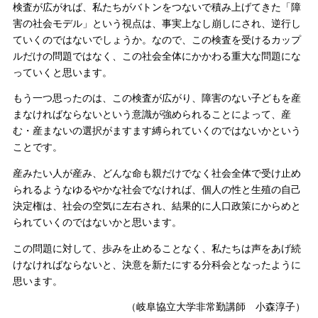
検査が広がれば、私たちがバトンをつないで積み上げてきた「障
害の社会モデル」という視点は、事実上なし崩しにされ、逆行し
ていくのではないでしょうか。なので、この検査を受けるカップ
ルだけの問題ではなく、この社会全体にかかわる重大な問題にな
っていくと思います。
もう一つ思ったのは、この検査が広がり、障害のない子どもを産
まなければならないという意識が強められることによって、産
む・産まないの選択がますます縛られていくのではないかという
ことです。
産みたい人が産み、どんな命も親だけでなく社会全体で受け止め
られるようなゆるやかな社会でなければ、個人の性と生殖の自己
決定権は、社会の空気に左右され、結果的に人口政策にからめと
られていくのではないかと思います。
この問題に対して、歩みを止めることなく、私たちは声をあげ続
けなければならないと、決意を新たにする分科会となったように
思います。
（岐阜協立大学非常勤講師 小森淳子）