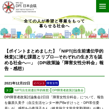
ME
全ての人が希望と尊厳をもって
暮らせる社会へ
【ポイントまとめました】「NIPT(出生前遺伝学的
検査)に潜む課題とリプロ―それぞれの生き方を認
める社会へ―」（DPI政策論「障害女性分科会」報
告・感想）
2021年12月22日
イベント
障害女性
タグ
NIPT(出生前遺伝学的検査)
DPI障害者政策討論集会
DPI障害者政策討論集会2日目「障害女性分科会」について、報告
を藤原久美子（自立生活センター神戸Beすけっと・DPI常任委
員）が、感想を小森淳子さん（岐阜協立大学非常勤講師）が書い