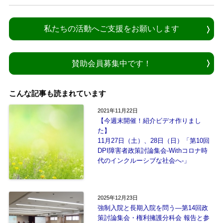
私たちの活動へご支援をお願いします
賛助会員募集中です！
こんな記事も読まれています
2021年11月22日
【今週末開催！紹介ビデオ作りまし
た】
11月27日（土）、28日（日）「第10回
DPI障害者政策討論集会-Withコロナ時
代のインクルーシブな社会へ-」
2025年12月23日
強制入院と長期入院を問う―第14回政
策討論集会・権利擁護分科会 報告と参