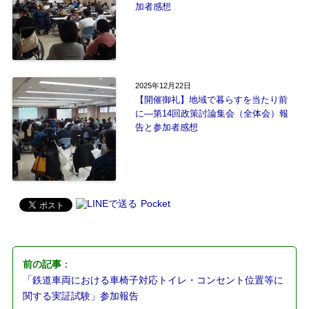
加者感想
2025年12月22日
【開催御礼】地域で暮らすを当たり前
に―第14回政策討論集会（全体会）報
告と参加者感想
Pocket
前の記事
：
「鉄道車両における車椅子対応トイレ・コンセント位置等に
関する実証試験」参加報告