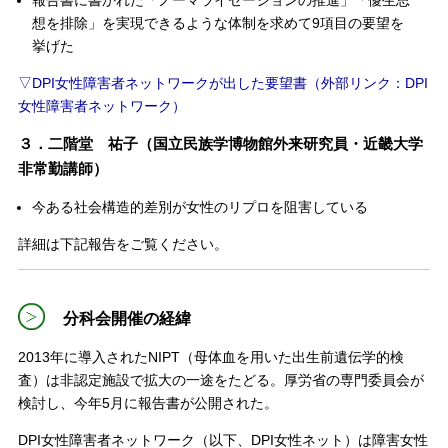
報告書に書かれた「ノーマライゼーションの推進」「優生思
想を排除」を実現できるような体制を求めて9項目の要望を
挙げた
▽DPI女性障害者ネットワークが出した要望書（外部リンク：DPI
女性障害者ネットワーク）
３．二階堂 祐子（国立民族学博物館外来研究員・近畿大学
非常勤講師）
今ある社会構造的差別が女性のリプロを阻害している
詳細は下記報告をご覧ください。
分科会開催の経緯
2013年に導入されたNIPT（母体血を用いた出生前遺伝学的検
査）は非認定施設で拡大の一途をたどる。厚労省の専門委員会が
検討し、今年5月に報告書が公開された。
DPI女性障害者ネットワーク（以下、DPI女性ネット）は障害女性