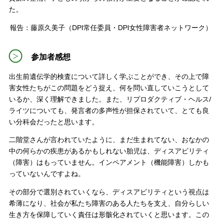
た。
報告：藤原久美子（DPI常任委員・DPI女性障害者ネットワーク）
参加者感想
出生前遺伝学的検査について詳しく学ぶことができ、その上で障
害女性たちがこの問題をどう捉え、何を問い直していこうとして
いるか、深く理解できました。また、リプロダクティブ・ヘルス/
ライツについても、発言者の多声性が担保されていて、とても良
い分科会だったと思います。
二階堂さんが言われていたように、まだ生まれてない、おなかの
中の何らかの疾患があるかもしれない胎児は、ディスアビリティ
（障害）はもっていません。インペアメント（機能障害）しかも
っていないんですよね。
その部分で選別されていくなら、ディスアビリティという視点は
希薄になり、社会が私たち障害のある人たちを支え、自分らしい
生き方を保障していく責任は形骸化されていくと思います。この