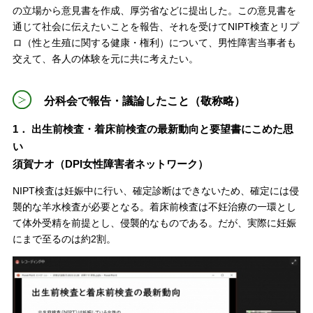
の立場から意見書を作成、厚労省などに提出した。この意見書を
通じて社会に伝えたいことを報告、それを受けてNIPT検査とリプ
ロ（性と生殖に関する健康・権利）について、男性障害当事者も
交えて、各人の体験を元に共に考えたい。
分科会で報告・議論したこと（敬称略）
1． 出生前検査・着床前検査の最新動向と要望書にこめた思
い
須賀ナオ（DPI女性障害者ネットワーク）
NIPT検査は妊娠中に行い、確定診断はできないため、確定には侵
襲的な羊水検査が必要となる。着床前検査は不妊治療の一環とし
て体外受精を前提とし、侵襲的なものである。だが、実際に妊娠
にまで至るのは約2割。