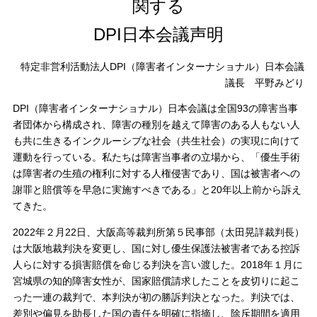
関する
DPI日本会議声明
特定非営利活動法人DPI（障害者インターナショナル）日本会議
議長 平野みどり
DPI（障害者インターナショナル）日本会議は全国93の障害当事
者団体から構成され、障害の種別を越えて障害のある人もない人
も共に生きるインクルーシブな社会（共生社会）の実現に向けて
運動を行っている。私たちは障害当事者の立場から、「優生手術
は障害者の生殖の権利に対する人権侵害であり、国は被害者への
謝罪と賠償等を早急に実施すべきである」と20年以上前から訴え
てきた。
2022年２月22日、大阪高等裁判所第５民事部（太田晃詳裁判長）
は大阪地裁判決を変更し、国に対し優生保護法被害者である控訴
人らに対する損害賠償を命じる判決を言い渡した。2018年１月に
宮城県の知的障害女性が、国家賠償請求したことを皮切りに起こ
った一連の裁判で、本判決が初の勝訴判決となった。判決では、
差別や偏見を助長した国の責任を明確に指摘し、除斥期間を適用