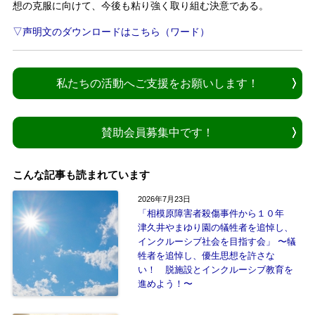
想の克服に向けて、今後も粘り強く取り組む決意である。
▽声明文のダウンロードはこちら（ワード）
私たちの活動へご支援をお願いします！
賛助会員募集中です！
こんな記事も読まれています
2026年7月23日
「相模原障害者殺傷事件から１０年
津久井やまゆり園の犠牲者を追悼し、
インクルーシブ社会を目指す会」 〜犠
牲者を追悼し、優生思想を許さな
い！ 脱施設とインクルーシブ教育を
進めよう！〜