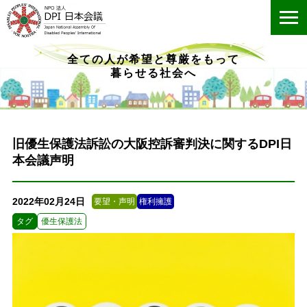
ME
全ての人が希望と尊厳をもって
暮らせる社会へ
旧優生保護法訴訟の大阪控訴審判決に関するDPI日
本会議声明
2022年02月24日
要望・声明
権利擁護
タグ
優生保護法