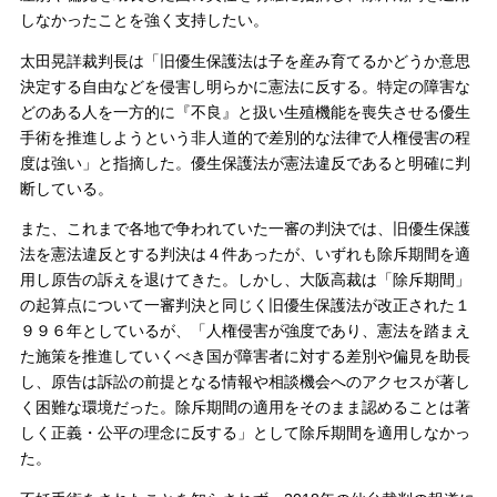
しなかったことを強く支持したい。
太田晃詳裁判長は「旧優生保護法は子を産み育てるかどうか意思
決定する自由などを侵害し明らかに憲法に反する。特定の障害な
どのある人を一方的に『不良』と扱い生殖機能を喪失させる優生
手術を推進しようという非人道的で差別的な法律で人権侵害の程
度は強い」と指摘した。優生保護法が憲法違反であると明確に判
断している。
また、これまで各地で争われていた一審の判決では、旧優生保護
法を憲法違反とする判決は４件あったが、いずれも除斥期間を適
用し原告の訴えを退けてきた。しかし、大阪高裁は「除斥期間」
の起算点について一審判決と同じく旧優生保護法が改正された１
９９６年としているが、「人権侵害が強度であり、憲法を踏まえ
た施策を推進していくべき国が障害者に対する差別や偏見を助長
し、原告は訴訟の前提となる情報や相談機会へのアクセスが著し
く困難な環境だった。除斥期間の適用をそのまま認めることは著
しく正義・公平の理念に反する」として除斥期間を適用しなかっ
た。