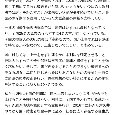
不妊手術をされたことを知らされず、2018年の仙台裁判の報道に
接して初めて自分も被害者だと気づいた人も多い。今回の大阪判
決では訴えを起こすことが出来ない状況が長年続いていたことを
認め除斥期間を適用しなかった大阪高裁の判断を支持したい。
一連の旧優生保護法訴訟では、原告はいずれも高齢となってお
り、全国25名の原告のうちすでに4名の方が亡くなられている。
今回の控訴人の80代の夫は「高齢なので、国が上告すれば判決ま
で待てるか不安なので、上告しないでほしい」と求めている。
国に対しては、上告をせずに速やかに本判決を確定させること、
控訴人らすべての優生保護法被害者に謝罪と賠償をすることを強
く求めたい。そして、未だ声を上げることのできない被害者への
更なる調査、二度と同じ過ちを繰り返さないための検証と一時金
支給法の抜本改正を行い、優生思想のない社会にするための施策
を講ずることに取り組むべきである。
私たちDPIは全国の仲間に、国へ上告しないように各地から声を
上げることを呼びかけたい。同時に、全国で争われている裁判へ
も引き続き傍聴を始めとする支援を行い、2016年に起きた津久井
やまゆり園・障害者殺傷事件に至る、社会に広く存在する優生思