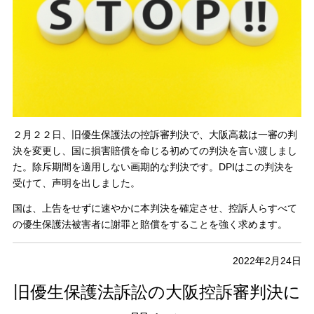
２月２２日、旧優生保護法の控訴審判決で、大阪高裁は一審の判
決を変更し、国に損害賠償を命じる初めての判決を言い渡しまし
た。除斥期間を適用しない画期的な判決です。DPIはこの判決を
受けて、声明を出しました。
国は、上告をせずに速やかに本判決を確定させ、控訴人らすべて
の優生保護法被害者に謝罪と賠償をすることを強く求めます。
2022年2月24日
旧優生保護法訴訟の大阪控訴審判決に