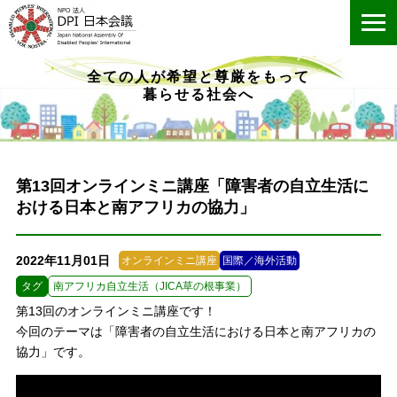
ME
全ての人が希望と尊厳をもって
暮らせる社会へ
第13回オンラインミニ講座「障害者の自立生活に
おける日本と南アフリカの協力」
2022年11月01日
オンラインミニ講座
国際／海外活動
タグ
南アフリカ自立生活（JICA草の根事業）
第13回のオンラインミニ講座です！
今回のテーマは「障害者の自立生活における日本と南アフリカの
協力」です。