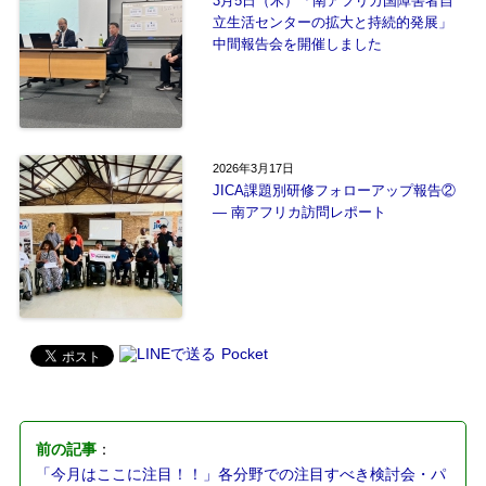
3月5日（木）「南アフリカ国障害者自
立生活センターの拡大と持続的発展」
中間報告会を開催しました
2026年3月17日
JICA課題別研修フォローアップ報告②
― 南アフリカ訪問レポート
Pocket
前の記事
：
「今月はここに注目！！」各分野での注目すべき検討会・パ