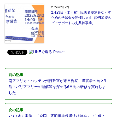
2022年2月22日
2月23日（水・祝）障害者差別をなくす
ための学習会を開催します（DPI加盟の
ピアサポートみえ共催事業）
Pocket
前の記事
：
南アフリカ・ハウテン州行政官が来日視察：障害者の自立生
活・バリアフリーの理解等を深める6日間の研修を実施しま
した
次の記事
：
7/3（木）実施！「全国一斉旧優生保護法相談会」（主催：