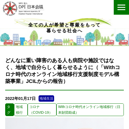
ME
全ての人が希望と尊厳をもって
暮らせる社会へ
どんなに重い障害のある人も病院や施設ではな
く、地域で自分らしく暮らせるように（「Withコ
ロナ時代のオンライン地域移行支援制度モデル構
築事業」JCILからの報告）
2022年01月17日
地域生活
タ
地域
コロナ
Withコロナ時代オンライン地域移行（日
グ
移行
（COVID‑19）
本財団助成）