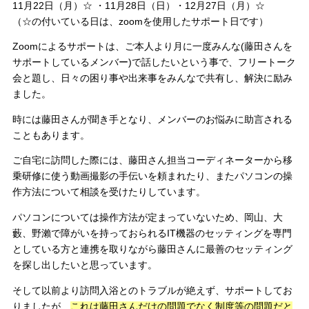
11月22日（月）☆ ・11月28日（日）・12月27日（月）☆
（☆の付いている日は、zoomを使用したサポート日です）
Zoomによるサポートは、ご本人より月に一度みんな(藤田さんを
サポートしているメンバー)で話したいという事で、フリートーク
会と題し、日々の困り事や出来事をみんなで共有し、解決に励み
ました。
時には藤田さんが聞き手となり、メンバーのお悩みに助言される
こともあります。
ご自宅に訪問した際には、藤田さん担当コーディネーターから移
乗研修に使う動画撮影の手伝いを頼まれたり、またパソコンの操
作方法について相談を受けたりしています。
パソコンについては操作方法が定まっていないため、岡山、大
藪、野瀨で障がいを持っておられるIT機器のセッティングを専門
としている方と連携を取りながら藤田さんに最善のセッティング
を探し出したいと思っています。
そして以前より訪問入浴とのトラブルが絶えず、サポートしてお
りましたが、
これは藤田さんだけの問題でなく制度等の問題だと