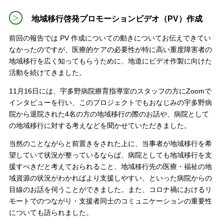
地域移行啓発プロモーションビデオ（PV）作成
前回の報告では PV 作成についての動きについてお伝えできてい
なかったのですが、医療的ケアの必要性が特に高い重度障害者の
地域移行を広く知ってもらうために、地道にビデオ作製に向けた
活動を続けてきました。
11月16日には、宇多野病院療育指導室のスタッフの方にZoomで
インタビューを行い、このプロジェクトでもおなじみの宇多野病
院から退院された4名の方の地域移行の際のお話や、病院として
の地域移行に対する考えなどを聞かせていただきました。
当然のことながらと前置きをされた上に、当事者が地域移行を希
望していて状況が整っているならば、病院としても地域移行を支
援すべきだと考えておられること、地域移行先の医療・福祉の地
域資源の状況がわかればより支援しやすい、といった病院からの
目線のお話を伺うことができました。また、コロナ禍におけるリ
モートでのつながり・支援者同士のコミュニケーションの重要性
についても語られました。