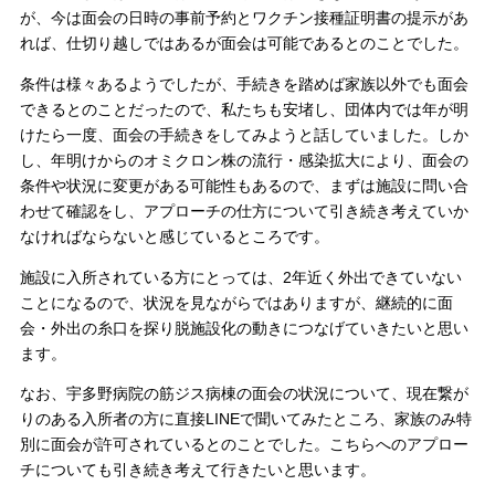
が、今は面会の日時の事前予約とワクチン接種証明書の提示があ
れば、仕切り越しではあるが面会は可能であるとのことでした。
条件は様々あるようでしたが、手続きを踏めば家族以外でも面会
できるとのことだったので、私たちも安堵し、団体内では年が明
けたら一度、面会の手続きをしてみようと話していました。しか
し、年明けからのオミクロン株の流行・感染拡大により、面会の
条件や状況に変更がある可能性もあるので、まずは施設に問い合
わせて確認をし、アプローチの仕方について引き続き考えていか
なければならないと感じているところです。
施設に入所されている方にとっては、2年近く外出できていない
ことになるので、状況を見ながらではありますが、継続的に面
会・外出の糸口を探り脱施設化の動きにつなげていきたいと思い
ます。
なお、宇多野病院の筋ジス病棟の面会の状況について、現在繋が
りのある入所者の方に直接LINEで聞いてみたところ、家族のみ特
別に面会が許可されているとのことでした。こちらへのアプロー
チについても引き続き考えて行きたいと思います。