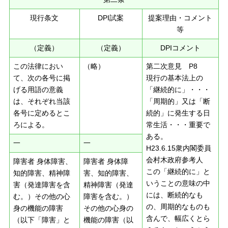
現行条文
DPI試案
提案理由・コメント
等
（定義）
（定義）
DPIコメント
この法律におい
（略）
第二次意見 P8
て、次の各号に掲
現行の基本法上の
げる用語の意義
「継続的に」・・・
は、それぞれ当該
「周期的」又は「断
各号に定めるとこ
続的」に発生する日
ろによる。
常生活・・・重要で
ある。
一
一
H23.6.15衆内閣委員
会村木政府参考人
障害者 身体障害、
障害者 身体障
この「継続的に」と
知的障害、精神障
害、知的障害、
いうことの意味の中
害（発達障害を含
精神障害（発達
には、断続的なも
む。）その他の心
障害を含む。）
の、周期的なものも
身の機能の障害
その他の心身の
含んで、幅広くとら
（以下「障害」と
機能の障害（以