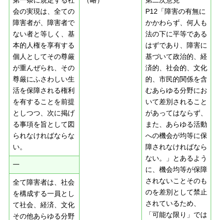
第一条に規定する社
（略）
第二次意見
会の実現は、全ての
P12「障害の有無に
障害者が、障害者で
かかわらず、何人も
ない者と等しく、基
法の下に平等である
本的人権を享有する
はずであり、障害に
個人としてその尊厳
基づいて政治的、経
が重んぜられ、その
済的、社会的、文化
尊厳にふさわしい生
的、市民的関係を含
活を保障される権利
むあらゆる分野にお
を有することを前提
いて差別されること
としつつ、次に掲げ
があってはならず、
る事項を旨として図
また、あらゆる活動
られなければならな
への機会が均等に保
い。
障されなければなら
ない。」とあるよう
一
に、機会均等が保障
されないことそのも
全て障害者は、社会
のを差別として禁止
を構成する一員とし
されているため、
て社会、経済、文化
「可能な限り」では
その他あらゆる分野