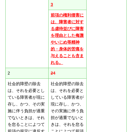
3
前項の権利侵害に
は、障害者に対す
る虐待並びに障害
を理由とした侮蔑
やいじめ等精神
的・身体的苦痛を
与えることも含ま
れる。
2
2
4
社会的障壁の除去
社会的障壁の除去
は、それを必要とし
は、それを必要と
ている障害者が現に
している障害者が
存し、かつ、その実
現に存し、かつ、
施に伴う負担が過重
その実施に伴う負
でないときは、それ
担が過重でないと
を怠ることによつて
きは、それを怠る
前項の規定に違反す
ことによつて前項