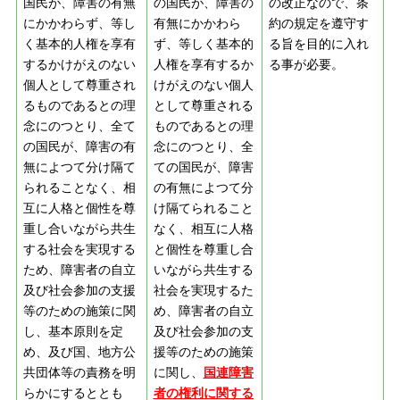
国民が、障害の有無
の国民が、障害の
の改正なので、条
にかかわらず、等し
有無にかかわら
約の規定を遵守す
く基本的人権を享有
ず、等しく基本的
る旨を目的に入れ
するかけがえのない
人権を享有するか
る事が必要。
個人として尊重され
けがえのない個人
るものであるとの理
として尊重される
念にのつとり、全て
ものであるとの理
の国民が、障害の有
念にのつとり、全
無によつて分け隔て
ての国民が、障害
られることなく、相
の有無によつて分
互に人格と個性を尊
け隔てられること
重し合いながら共生
なく、相互に人格
する社会を実現する
と個性を尊重し合
ため、障害者の自立
いながら共生する
及び社会参加の支援
社会を実現するた
等のための施策に関
め、障害者の自立
し、基本原則を定
及び社会参加の支
め、及び国、地方公
援等のための施策
共団体等の責務を明
に関し、
国連障害
らかにするととも
者の権利に関する