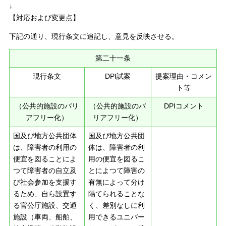
↓
【対応および変更点】
下記の通り、現行条文に追記し、意見を反映させる。
第二十一条
現行条文
DPI試案
提案理由・コメン
ト等
（公共的施設のバリ
（公共的施設のバ
DPIコメント
アフリー化）
リアフリー化）
国及び地方公共団体
国及び地方公共団
は、障害者の利用の
体は、障害者の利
便宜を図ることによ
用の便宜を図るこ
つて障害者の自立及
とによつて障害の
び社会参加を支援す
有無によって分け
るため、自ら設置す
隔てられることな
る官公庁施設、交通
く、差別なしに利
施設（車両、船舶、
用できるユニバー