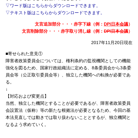
▽ワード版はこちらからダウンロードできます。
▽テキスト版はこちらからダウンロードできます。
文言追加部分・・・赤字下線（例：
DPI日本会議
）
文言削除部分・・・赤字取り消し線（例：
DPI日本会議
）
2017年11月20日現在
■寄せられた意見①
障害者政策委員会については、権利条約の監視機関としての機能
強化を図るため、国家行政組織法に定める、8条委員会から3条委
員会等（公正取引委員会等）、独立した機関への転換が必要であ
る。
↓
【対応および変更点】
当然、独立した機関とすることが必要であるが、障害者政策委員
会設置法（仮称）等の新たな根拠法が必要となるため、今回の基
本法見直しでは動きでは取り扱わないこととするが、独立機関と
なるよう求めていく。