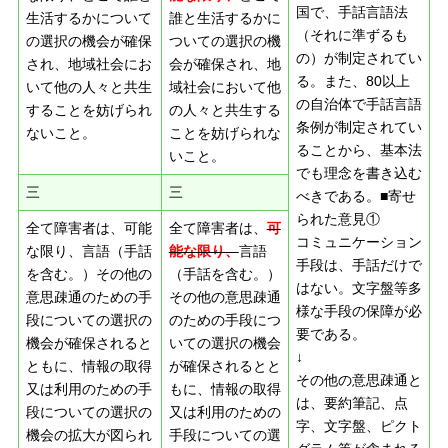
国で、手話言語法
生活するかについて
誰と生活するかに
（それに準ずるも
の選択の機会が確保
ついての選択の機
の）が制定されてい
され、地域社会にお
会が確保され、地
る。また、80以上
いて他の人々と共生
域社会において他
の自治体で手話言語
することを妨げられ
の人々と共生する
条例が制定されてい
ないこと。
ことを妨げられな
ることから、基本法
いこと。
でも理念を書き込む
三
三
べきである。■寄せ
られた意見①
全て障害者は、可能
全て障害者は、
可
コミュニケーション
な限り、言語（手話
能な限り、
言語
手段は、手話だけで
を含む。）その他の
（手話を含む。）
はない。文字盤等多
意思疎通のための手
その他の意思疎通
様な手段の保障が必
段についての選択の
のための手段につ
要である。
機会が確保されると
いての選択の機会
↓
ともに、情報の取得
が確保されるとと
その他の意思疎通と
又は利用のための手
もに、情報の取得
は、要約筆記、点
段についての選択の
又は利用のための
字、文字盤、ピクト
機会の拡大が図られ
手段についての選