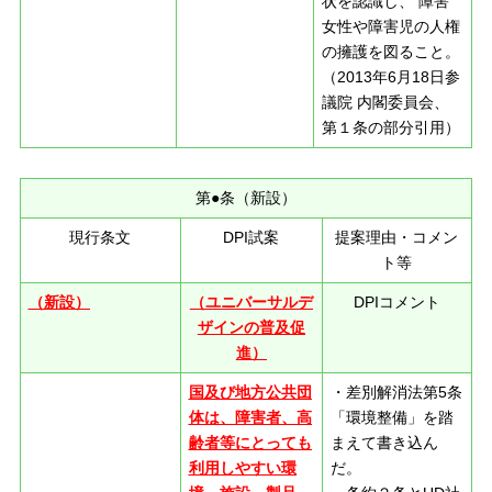
状を認識し、 障害
女性や障害児の人権
の擁護を図ること。
（2013年6月18日参
議院 内閣委員会、
第１条の部分引用）
第●条（新設）
現行条文
DPI試案
提案理由・コメン
ト等
（新設）
（ユニバーサルデ
DPIコメント
ザインの普及促
進）
国及び地方公共団
・差別解消法第5条
体は、障害者、高
「環境整備」を踏
齢者等にとっても
まえて書き込ん
利用しやすい環
だ。