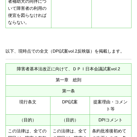
者補助犬の同伴につ
いて障害者の利用の
便宜を図らなければ
ならない。
以下、現時点での全文（DPI試案vol.2反映版）を掲載します。
障害者基本法改正に向けて、ＤＰＩ日本会議試案vol.2
第一章 総則
第一条
現行条文
DPI試案
提案理由・コメン
ト等
（目的）
（目的）
DPIコメント
この法律は、全ての
この法律は、全て
条約批准後初めて