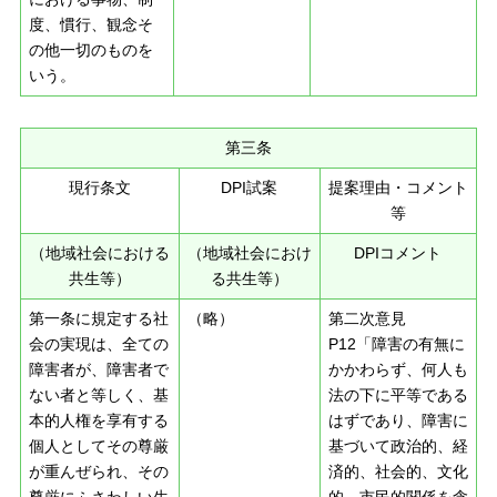
度、慣行、観念そ
の他一切のものを
いう。
第三条
現行条文
DPI試案
提案理由・コメント
等
（地域社会における
（地域社会におけ
DPIコメント
共生等）
る共生等）
第一条に規定する社
（略）
第二次意見
会の実現は、全ての
P12「障害の有無に
障害者が、障害者で
かかわらず、何人も
ない者と等しく、基
法の下に平等である
本的人権を享有する
はずであり、障害に
個人としてその尊厳
基づいて政治的、経
が重んぜられ、その
済的、社会的、文化