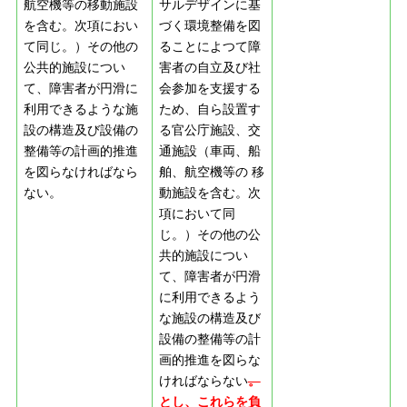
航空機等の移動施設
サルデザインに基
を含む。次項におい
づく環境整備を図
て同じ。）その他の
ることによつて障
公共的施設につい
害者の自立及び社
て、障害者が円滑に
会参加を支援する
利用できるような施
ため、自ら設置す
設の構造及び設備の
る官公庁施設、交
整備等の計画的推進
通施設（車両、船
を図らなければなら
舶、航空機等の 移
ない。
動施設を含む。次
項において同
じ。）その他の公
共的施設につい
て、障害者が円滑
に利用できるよう
な施設の構造及び
設備の整備等の計
画的推進を図らな
ければならない
。
とし、これらを負