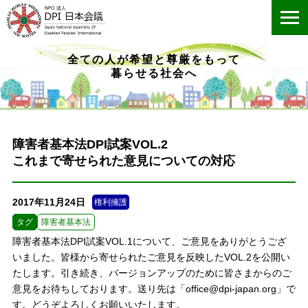
ME
全ての人が希望と尊厳をもって
暮らせる社会へ
障害者基本法DPI試案VOL.2
これまで寄せられた意見についての対応
2017年11月24日
権利擁護
タグ
障害者基本法
障害者基本法DPI試案VOL.1について、ご意見をありがとうござ
いました。皆様から寄せられたご意見を反映したVOL.2を公開い
たします。引き続き、バージョンアップのために皆さまからのご
意見をお待ちしております。送り先は「office@dpi-japan.org」で
す。どうぞよろしくお願いいたします。