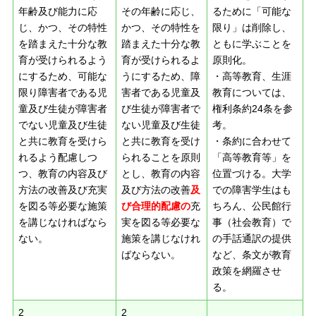
年齢及び能力に応
その年齢に応じ、
るために「可能な
じ、かつ、その特性
かつ、その特性を
限り」は削除し、
を踏まえた十分な教
踏まえた十分な教
ともに学ぶことを
育が受けられるよう
育が受けられるよ
原則化。
にするため、可能な
うにするため、障
・高等教育、生涯
限り障害者である児
害者である児童及
教育については、
童及び生徒が障害者
び生徒が障害者で
権利条約24条を参
でない児童及び生徒
ない児童及び生徒
考。
と共に教育を受けら
と共に教育を受け
・条約に合わせて
れるよう配慮しつ
られることを原則
「高等教育等」を
つ、教育の内容及び
とし、教育の内容
位置づける。大学
方法の改善及び充実
及び方法の改善
及
での障害学生はも
を図る等必要な施策
び
合理的配慮の
充
ちろん、公民館行
を講じなければなら
実を図る等必要な
事（社会教育）で
ない。
施策を講じなけれ
の手話通訳の提供
ばならない。
など、条文が教育
政策を網羅させ
る。
2
2