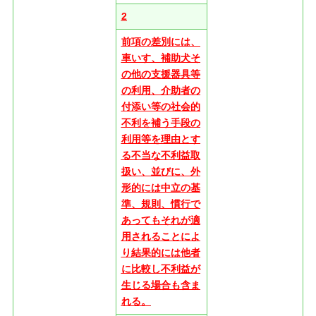
2
前項の差別には、
車いす、補助犬そ
の他の支援器具等
の利用、介助者の
付添い等の社会的
不利を補う手段の
利用等を理由とす
る不当な不利益取
扱い、並びに、外
形的には中立の基
準、規則、慣行で
あってもそれが適
用されることによ
り結果的には他者
に比較し不利益が
生じる場合も含ま
れる。