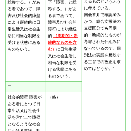
えるものというふう
総称する。）があ
下「障害」と総
に考えている」
る者であつて、障
称する。）があ
国会答弁で確認済み
害及び社会的障壁
る者であつて、
かつ、総合支援法の
により継続的に日
障害及び社会的
支援区分でも周期
常生活又は社会生
障壁により継続
的・断続的なものが
活に相当な制限を
的
（周期的・断
考慮された仕組みに
受ける状態にある
続的なものを含
なっているので、個
ものをいう。
む）
に日常生活
別法の実態を反映す
又は社会生活に
る主旨での改正を求
相当な制限を受
めてはどうか。”
ける状態にある
ものをいう。
二
社会的障壁 障害が
（略）
ある者にとつて日
常生活又は社会生
活を営む上で障壁
となるような社会
における事物、制