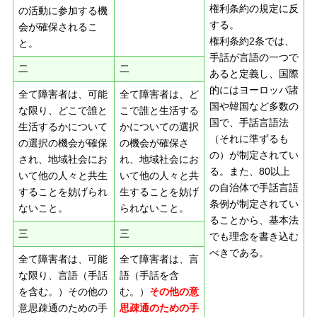
権利条約の規定に反
の活動に参加する機
する。
会が確保されるこ
権利条約2条では、
と。
手話が言語の一つで
二
二
あると定義し、国際
的にはヨーロッパ諸
全て障害者は、可能
全て障害者は、ど
国や韓国など多数の
な限り、どこで誰と
こで誰と生活する
国で、手話言語法
生活するかについて
かについての選択
（それに準ずるも
の選択の機会が確保
の機会が確保さ
の）が制定されてい
され、地域社会にお
れ、地域社会にお
る。また、80以上
いて他の人々と共生
いて他の人々と共
の自治体で手話言語
することを妨げられ
生することを妨げ
条例が制定されてい
ないこと。
られないこと。
ることから、基本法
三
三
でも理念を書き込む
べきである。
全て障害者は、可能
全て障害者は、言
な限り、言語（手話
語（手話を含
を含む。）その他の
む。）
その他の意
意思疎通のための手
思疎通のための手