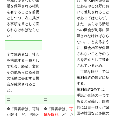
尊厳にふさわしい生
的、市民的関係を含
活を保障される権利
むあらゆる分野にお
を有することを前提
いて差別されること
としつつ、次に掲げ
があってはならず、
る事項を旨として図
また、あらゆる活動
られなければならな
への機会が均等に保
い。
障されなければなら
ない。」とあるよう
一
に、機会均等が保障
されないことそのも
全て障害者は、社会
のを差別として禁止
を構成する一員とし
されているため、
て社会、経済、文化
「可能な限り」では
その他あらゆる分野
権利条約の規定に反
の活動に参加する機
する。
会が確保されるこ
権利条約2条では、
と。
手話が言語の一つで
二
二
あると定義し、国際
的にはヨーロッパ諸
全て障害者は、可能
全て障害者は、
可
国や韓国など多数の
な限り、どこで誰と
能な限り、
どこで