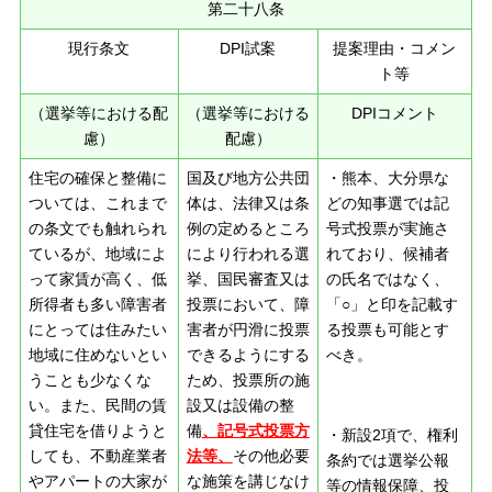
第二十八条
現行条文
DPI試案
提案理由・コメン
ト等
（選挙等における配
（選挙等における
DPIコメント
慮）
配慮）
住宅の確保と整備に
国及び地方公共団
・熊本、大分県な
ついては、これまで
体は、法律又は条
どの知事選では記
の条文でも触れられ
例の定めるところ
号式投票が実施さ
ているが、地域によ
により行われる選
れており、候補者
って家賃が高く、低
挙、国民審査又は
の氏名ではなく、
所得者も多い障害者
投票において、障
「○」と印を記載す
にとっては住みたい
害者が円滑に投票
る投票も可能とす
地域に住めないとい
できるようにする
べき。
うことも少なくな
ため、投票所の施
い。また、民間の賃
設又は設備の整
貸住宅を借りようと
備
、記号式投票方
・新設2項で、権利
しても、不動産業者
法等、
その他必要
条約では選挙公報
やアパートの大家が
な施策を講じなけ
等の情報保障、投