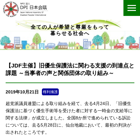
ME
全ての人が希望と尊厳をもって
暮らせる社会へ
【JDF主催】旧優生保護法に関わる支援の到達点と
課題 ～当事者の声と関係団体の取り組み～
2019年10月21日
権利擁護
超党派議員連盟による取り組みを経て、去る4月24日、「旧優生
保護法に基づく優生手術等を受けた者に対する一時金の支給等に
関する法律」が成立しました。全国8か所で進められている訴訟
については、去る5月28日に、仙台地裁において、最初の判決が
出されたところです。