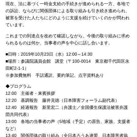
現在、法に基づく一時金支給の手続きが進められる一方、各地で
の訴訟、ならびに関係団体による取り組みも引き続き進められ、
被害を受けた人たちにどのように支援を続けていくのかが問われ
ています。
これまでの到達点を改めて確認しながら、今後の取り組みに求め
られるものは何か、当事者の声を中心に話し合います。
■日時：2019年10月23日（水）12:00～14:30
■場所：参議院議員会館 講堂（〒100-0014 東京都千代田区永
田町2-1-1）
※参加費無料 手話通訳、要約筆記、点字資料あり
◆プログラム
12:00 主催者・来賓挨拶
12:20 基調報告 藤井克徳（日本障害フォーラム副代表）
12:40 経過報告 新里宏二（弁護士／全国優生保護法被害弁護
団共同代表）
13:00 各地の当事者の声（5地域（予定）の原告、家族、支援者
など）
13:40 関係団体の取り組み（全日本ろうあ連盟、日本障害者協