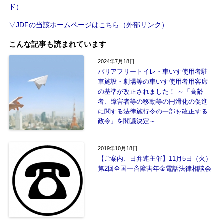
ド）
▽JDFの当該ホームページはこちら（外部リンク）
こんな記事も読まれています
2024年7月18日
バリアフリートイレ・車いす使用者駐
車施設・劇場等の車いす使用者用客席
の基準が改正されました！ ～「高齢
者、障害者等の移動等の円滑化の促進
に関する法律施行令の一部を改正する
政令」を閣議決定～
2019年10月18日
【ご案内、日弁連主催】11月5日（火）
第2回全国一斉障害年金電話法律相談会