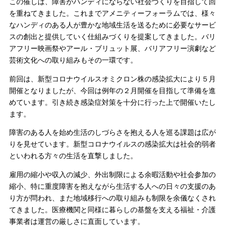
この催しは、障害がハンディにならない社会づくりを目指して回
を重ねてきました。これまでアメニティーフォーラムでは、様々
なハンディのある人が豊かな地域生活を送るために必要なサービ
スの創出と提供していく仕組みづくりを提案してきました。バリ
アフリー映画祭やアール・ブリュット展、バリアフリー演劇など
芸術文化への取り組みもその一環です。
前回は、新型コロナウイルスオミクロン株の感染拡大により５月
開催となりましたが、今回は例年の２月開催を目指して準備を進
めています。引き続き感染症対策を十分に行った上で開催いたし
ます。
障害のある人を始め生活のしづらさを抱える人を巡る課題は広が
りを見せています。新型コロナウイルスの感染拡大は社会的弱者
といわれる方々の生活を直撃しました。
雇用の縮小や収入の減少、外出制限による余暇活動や社会参加の
縮小、特に重度障害を抱えながら生活する人への日々の支援のあ
り方が問われ、また地域移行への取り組みも制限を余儀なくされ
てきました。医療機関と同様に暮らしの基盤を支える福祉・介護
事業者は運営の厳しさに直面しています。