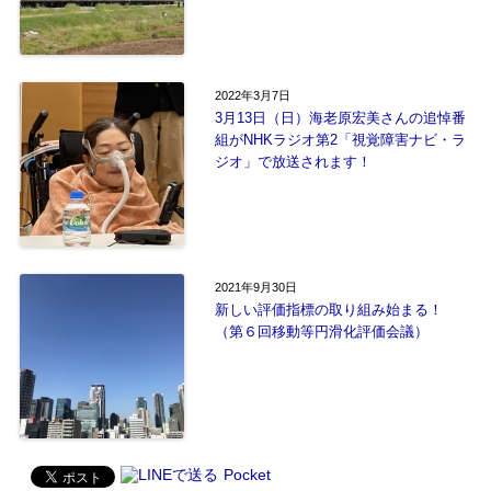
2022年3月7日
3月13日（日）海老原宏美さんの追悼番
組がNHKラジオ第2「視覚障害ナビ・ラ
ジオ」で放送されます！
2021年9月30日
新しい評価指標の取り組み始まる！
（第６回移動等円滑化評価会議）
Pocket