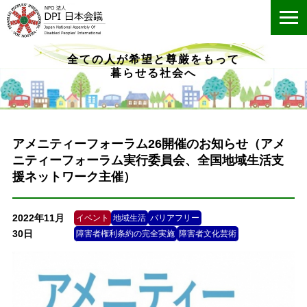
ME
全ての人が希望と尊厳をもって
暮らせる社会へ
アメニティーフォーラム26開催のお知らせ（アメ
ニティーフォーラム実行委員会、全国地域生活支
援ネットワーク主催）
2022年11月
イベント
地域生活
バリアフリー
30日
障害者権利条約の完全実施
障害者文化芸術