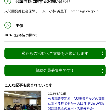
会議内容に関するお問い合わせ
人間開発部社会保障チーム 小林 英里子 hmghs@jica.go.jp
主催
JICA（国際協力機構）
私たちの活動へご支援をお願いします
賛助会員募集中です！
こんな記事も読まれています
2018年3月22日
公共職業安定所、A型事業所などの質問
に対する厚労省からの回答‐第6回DPI政
策討論集会の雇用・労働分科会-