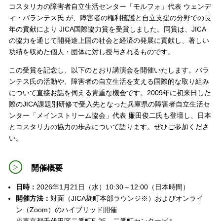
コスタリカの障害者自立生活センター「モルフォ」代表 ウェンデ
ィ・バランテス氏 が、障害者の権利擁護と自立支援の分野での長
年の貢献により JICA国際協力賞を受賞しました。同賞は、JICA
の協力を通じて開発途上国の社会と経済の発展に貢献し、著しい
功績を収めた個人・団体に対し授与されるものです。
この受賞を記念し、以下のとおり講演会を開催いたします。バラ
ンテス氏の活動や、障害者の自立生活を支える国際的な取り組み
について直接お話を伺える貴重な機会です。2009年に初来日した
際のJICA課題別研修で受入先となった兵庫県の障害者自立生活セ
ンター「メインストリーム協会」代表 廉田俊二氏も登壇し、日本
とコスタリカの協力の歩みについて語ります。ぜひご参加くださ
い。
開催概要
日時：
2026年1月21日（水）10:30～12:00（日本時間）
開催方法：
対面（JICA麹町本部ラウンジ※）およびオンライ
ン（Zoom）のハイブリッド開催