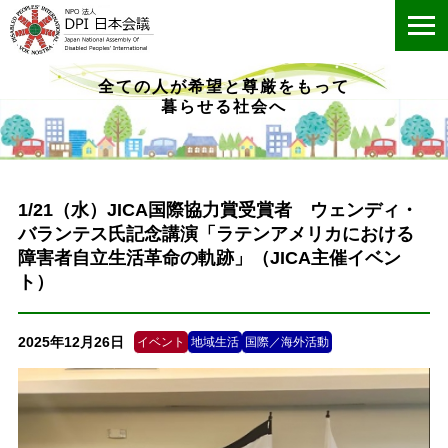
ME
全ての人が希望と尊厳をもって
暮らせる社会へ
1/21（水）JICA国際協力賞受賞者 ウェンディ・
バランテス氏記念講演「ラテンアメリカにおける
障害者自立生活革命の軌跡」（JICA主催イベン
ト）
2025年12月26日
イベント
地域生活
国際／海外活動