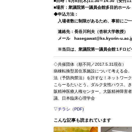
■日時：6月8日(木)11:30～14:30（受付1
■場所：衆議院第一議員会館多目的ホール（〒1
◆申込方法：
入場者数に制限があるため、事前にご一
連絡先：長谷川利夫（杏林大学教授）
メール hasegawat@ks.kyorin-u.ac.
※当日は、衆議院第一議員会館１Fロビーに
◇共催団体（順不同／2017.5.31現在）
病棟転換型居住系施設について考える会、
法（予防拘禁法）を許すな！ネットワーク
こらーるたいとう、ダルク女性ハウス、き
阪精神医療人権センター、大阪精神障害者
議、日本臨床心理学会
▽チラシ（PDF)
こんな記事も読まれています