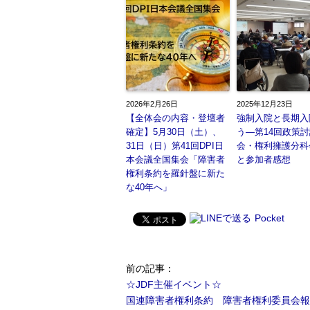
2026年2月26日
2025年12月23日
【全体会の内容・登壇者
強制入院と長期入
確定】5月30日（土）、
う―第14回政策
31日（日）第41回DPI日
会・権利擁護分科
本会議全国集会「障害者
と参加者感想
権利条約を羅針盤に新た
な40年へ」
Pocket
前の記事
：
☆JDF主催イベント☆
国連障害者権利条約 障害者権利委員会報