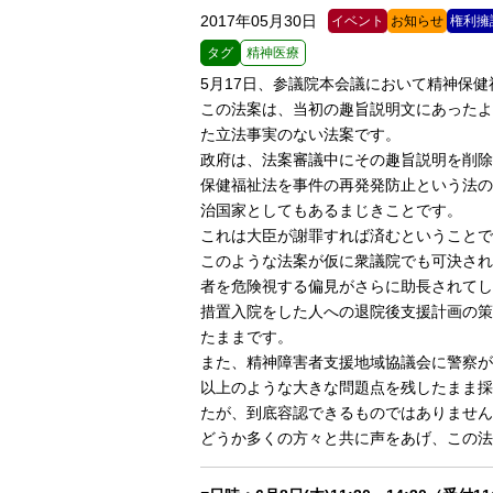
2017年05月30日
イベント
お知らせ
権利擁
タグ
精神医療
5月17日、参議院本会議において精神保
この法案は、当初の趣旨説明文にあったよ
た立法事実のない法案です。
政府は、法案審議中にその趣旨説明を削除
保健福祉法を事件の再発発防止という法の
治国家としてもあるまじきことです。
これは大臣が謝罪すれば済むということで
このような法案が仮に衆議院でも可決され
者を危険視する偏見がさらに助長されてし
措置入院をした人への退院後支援計画の策
たままです。
また、精神障害者支援地域協議会に警察が
以上のような大きな問題点を残したまま採
たが、到底容認できるものではありません
どうか多くの方々と共に声をあげ、この法