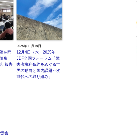
2025年11月19日
院を問
12月4日（木）2025年
討論集
JDF全国フォーラム「障
会 報告
害者権利条約をめぐる世
界の動向と国内課題～次
世代への取り組み」
告会