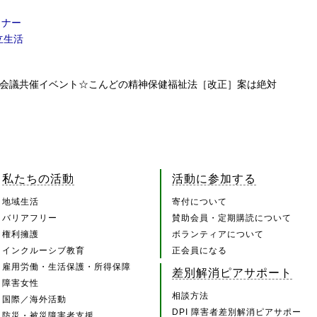
ミナー
立生活
日本会議共催イベント☆こんどの精神保健福祉法［改正］案は絶対
私たちの活動
活動に参加する
地域生活
寄付について
バリアフリー
賛助会員・定期購読について
権利擁護
ボランティアについて
インクルーシブ教育
正会員になる
雇用労働・生活保護・所得保障
差別解消ピアサポート
障害女性
相談方法
国際／海外活動
DPI 障害者差別解消ピアサポー
防災・被災障害者支援