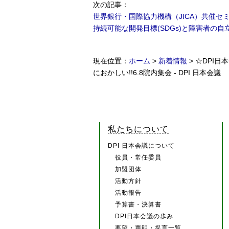
次の記事
：
世界銀行・国際協力機構（JICA）共催セ
持続可能な開発目標(SDGs)と障害者の自
現在位置：
ホーム
>
新着情報
> ☆DPI
におかしい!!6.8院内集会 - DPI 日本会議
私たちについて
DPI 日本会議について
役員・常任委員
加盟団体
活動方針
活動報告
予算書・決算書
DPI日本会議の歩み
要望・声明・提言一覧