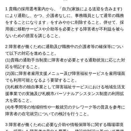
1 貴職の採用選考案内から、「自力(家族による送迎を含みます)
により通勤し、かつ、介護者なしに、事務職員として通常の職務
をすることになります」をすみやかに削除すること。併せて、採
用後に移動サービスや介助等を必要とする障害者が不利益を被ら
ないための措置を講じること。
2 障害者が働くために通勤及び職務中の介護者等の確保等につい
て以下の対応を進めること。
(1)貴職の通勤手当制度に障害者が必要とする通勤状況に応じた対
応を明記すること。
(2)国に障害者雇用支援メニュー及び障害福祉サービスを雇用場面
でも利用可能となるよう要望すること。
(3)札幌市の独自事業として障害福祉サービスにおける地域生活支
援事業での実施及び札幌市パーソナルアシスタンス制度の利用拡
大を図ること。
(4)冬季間等の地域特性や一般就労のテレワーク等の普及を参考に
障害者の在宅就労についての検討を行うこと。
3 障害者が働くために必要な介助や情報保障等に関する職場環境