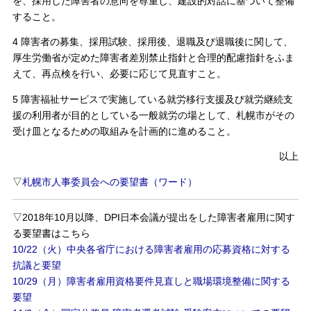
を、採用した障害者の意向を尊重し、建設的対話に基づいて整備
すること。
4 障害者の募集、採用試験、採用後、退職及び退職後に関して、
厚生労働省が定めた障害者差別禁止指針と合理的配慮指針をふま
えて、再点検を行い、必要に応じて見直すこと。
5 障害福祉サービスで実施している就労移行支援及び就労継続支
援の利用者が目的としている一般就労の場として、札幌市がその
受け皿となるための取組みを計画的に進めること。
以上
▽
札幌市人事委員会への要望書（ワード）
▽2018年10月以降、DPI日本会議が提出をした障害者雇用に関す
る要望書はこちら
10/22（火）中央各省庁における障害者雇用の応募資格に対する
抗議と要望
10/29（月）障害者雇用資格要件見直しと職場環境整備に関する
要望