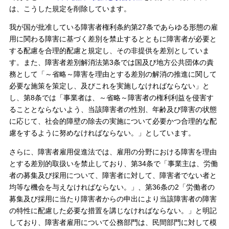
は、こうした規定を削除しています。
我が国が批准している障害者権利条約第27条であらゆる形態の雇
用に関わる障害に基づく差別を禁止するとともに障害者が必要と
する配慮を合理的配慮と規定し、その非提供を差別としていま
す。また、障害者差別解消法第3条では国及び地方公共団体の責
務として「～省略～障害を理由とする差別の解消の推進に関して
必要な施策を策定し、及びこれを実施しなければならない」と
し、第8条では「事業者は、～省略～障害者の権利利益を侵害す
ることとならないよう、当該障害者の性別、年齢及び障害の状態
に応じて、社会的障壁の除去の実施について必要かつ合理的な配
慮をするように努めなければならない。」としています。
さらに、障害者雇用促進法では、雇用の分野における障害を理由
とする差別的取扱いを禁止しており、第34条で「事業主は、労働
者の募集及び採用について、障害者に対して、障害者でない者と
均等な機会を与えなければならない。」、第36条の2「労働者の
募集及び採用に当たり障害者からの申出により当該障害者の障害
の特性に配慮した必要な措置を講じなければならない。」と明記
しており、障害者雇用について公務部門は、民間部門に対して模