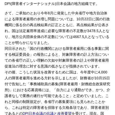
DPI(障害者インターナショナル)日本会議の地方組織です。
さて、ご承知のとおり今年8月に発覚した中央省庁や地方自治体
による障害者雇用の水増し問題については、10月22日に国の行政
機関に係る分の再点検結果の訂正とともに、再点検結果が公表さ
れ、国は法定雇用率達成に必要な障害者の不足数が3478.5人とな
り、地方公共団体全体の不足数については4667.5人となっている
ことが明らかになりました。
同日示された「国の行政機関における障害者雇用に係る事案に関
する検証委員会」の報告によると、対象障害者の計上方法につい
ての各省庁の正しい理解の欠如や対象障害者の計上や障害者雇用
促進法の理念に対する意識の低さなどが指摘されています。
その後、こうした状況を改善するために国は、今年度中に4,000
人の障害者雇用を進める方針を示しましたが、財務省が10月15日
付で告知した「事務補助員の募集(障害者雇用・財務総合政策研究
所)」における応募資格には、「自力により通勤ができ、かつ、介
護者なしで業務の遂行が可能であること」と定めていました。こ
れと同様の制限規定が、各省庁の募集要項にも見られたことか
ら、これは特定の障害者を排除する欠格条項であり、障害者差別
であるとの
DPI日本会議の抗議と改善要望
を受けて、現在、国