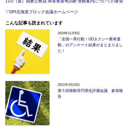
11/2（金）国家公務員 障害者選考試験 受験案内についての要望
▽DPI北海道ブロック会議ホームページ
こんな記事も読まれています
2024年11月8日
「全国一斉行動！UDタクシー乗車運
動」のアンケート結果がまとまりまし
た！
2021年3月23日
第５回移動等円滑化評価会議 参加報
告