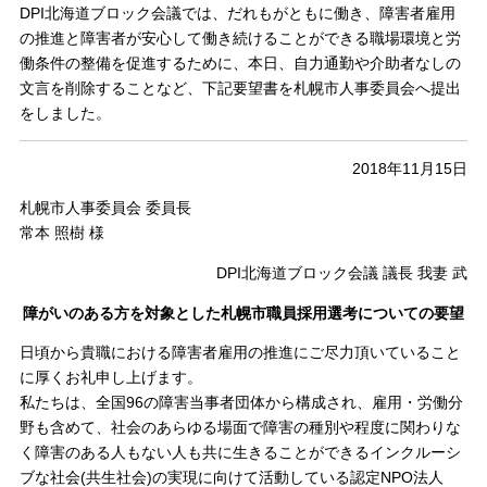
DPI北海道ブロック会議では、だれもがともに働き、障害者雇用
の推進と障害者が安心して働き続けることができる職場環境と労
働条件の整備を促進するために、本日、自力通勤や介助者なしの
文言を削除することなど、下記要望書を札幌市人事委員会へ提出
をしました。
2018年11月15日
札幌市人事委員会 委員長
常本 照樹 様
DPI北海道ブロック会議 議長 我妻 武
障がいのある方を対象とした札幌市職員採用選考についての要望
日頃から貴職における障害者雇用の推進にご尽力頂いていること
に厚くお礼申し上げます。
私たちは、全国96の障害当事者団体から構成され、雇用・労働分
野も含めて、社会のあらゆる場面で障害の種別や程度に関わりな
く障害のある人もない人も共に生きることができるインクルーシ
ブな社会(共生社会)の実現に向けて活動している認定NPO法人