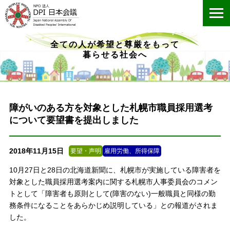
ME
全ての人が希望と尊厳をもって
暮らせる社会へ
障がいのある方を対象とした札幌市職員採用選考
について要望書を提出しました
2018年11月15日
要望・声明
雇用労働、所得保障
10月27日と28日の北海道新聞に、札幌市が実施している障害者を
対象とした職員採用選考案内に関する札幌市人事委員会のコメン
トとして「障害者も原則として(障害のない)一般職員と同様の勤
務条件になることをあらかじめ説明している」との報道がされま
した。