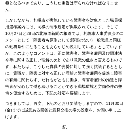
範となるべきであり、こうした趣旨は守られなければなりませ
ん。
しかしながら、札幌市が実施している障害者を対象とした職員採
用選考案内には、同様の制限規定が掲載されています。そして、
10月27日と28日の北海道新聞の報道では、札幌市人事委員会のコ
メントとして「障害者も原則として(障害のない)一般職員と同様
の勤務条件になることをあらかじめ説明している」としています
が、このようなコメントは、正に障害者、障害者雇用及び関連法
令等に関する正しい理解の欠如であり意識の低さと言えるもので
す。私たちは、こうした貴職の姿勢に対して強く抗議するととも
に、貴職が、障害に対する正しい理解と障害者雇用を促進し障害
の有無に関わらず、だれもがともに働き、障害者雇用の推進と障
害者が安心して働き続けることができる職場環境と労働条件の整
備を促進するために、下記の対応を要望します。
つきましては、再度、下記のとおり要請をしますので、11月30日
(金)までに誠意ある回答と意見交換の場の設定を、お願い申し上
げます。
記