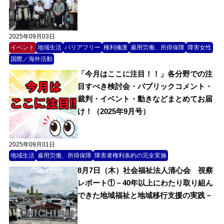
2025年09月03日
イベント
地域生活
バリアフリー
権利擁護
雇用労働、所得保障
障害女性
国際／海外活動
「今月はここに注目！！」各分野での注
目すべき検討会・パブリックコメント・
裁判・イベント・動きなどまとめてお届
け！（2025年9月号）
2025年09月01日
地域生活
雇用労働、所得保障
障害者権利条約の完全実施
8月7日（木）社会福祉法人清心会 視察
レポート①－40年以上にわたり取り組ん
できた地域福祉と地域移行支援の実践－