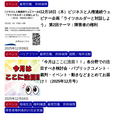
イベント
雇用労働、所得保障
12月18日（木）ビジネスと人権連続ウェ
ビナー企画「ライツホルダーと対話しよ
う」 第2回テーマ：障害者の権利
2025年12月09日
イベント
バリアフリー
雇用労働、所得保障
国際／海外活動
「今月はここに注目！！」各分野での注
目すべき検討会・パブリックコメント・
裁判・イベント・動きなどまとめてお届
け！（2025年12月号）
2025年12月04日
イベント
地域生活
権利擁護
雇用労働、所得保障
障害者権利条約の完全実施