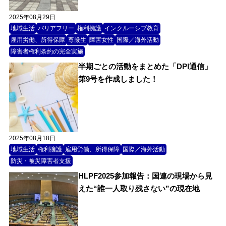
2025年08月29日
地域生活
バリアフリー
権利擁護
インクルーシブ教育
雇用労働、所得保障
尊厳生
障害女性
国際／海外活動
障害者権利条約の完全実施
半期ごとの活動をまとめた「DPI通信」
第9号を作成しました！
2025年08月18日
地域生活
権利擁護
雇用労働、所得保障
国際／海外活動
防災・被災障害者支援
HLPF2025参加報告：国連の現場から見
えた“誰一人取り残さない”の現在地