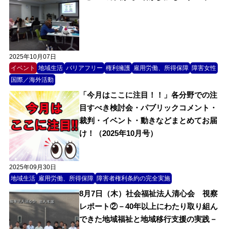
2025年10月07日
イベント
地域生活
バリアフリー
権利擁護
雇用労働、所得保障
障害女性
国際／海外活動
「今月はここに注目！！」各分野での注
目すべき検討会・パブリックコメント・
裁判・イベント・動きなどまとめてお届
け！（2025年10月号）
2025年09月30日
地域生活
雇用労働、所得保障
障害者権利条約の完全実施
8月7日（木）社会福祉法人清心会 視察
レポート②－40年以上にわたり取り組ん
できた地域福祉と地域移行支援の実践－