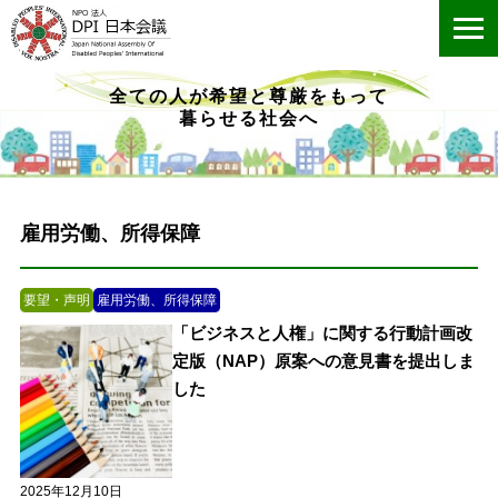
ME
全ての人が希望と尊厳をもって
暮らせる社会へ
雇用労働、所得保障
要望・声明
雇用労働、所得保障
「ビジネスと人権」に関する行動計画改
定版（NAP）原案への意見書を提出しま
した
2025年12月10日