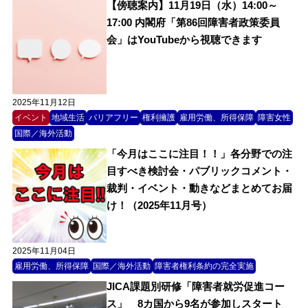
【傍聴案内】11月19日（水）14:00～
17:00 内閣府「第86回障害者政策委員
会」はYouTubeから視聴できます
2025年11月12日
イベント
地域生活
バリアフリー
権利擁護
雇用労働、所得保障
障害女性
国際／海外活動
「今月はここに注目！！」各分野での注
目すべき検討会・パブリックコメント・
裁判・イベント・動きなどまとめてお届
け！（2025年11月号）
2025年11月04日
雇用労働、所得保障
国際／海外活動
障害者権利条約の完全実施
JICA課題別研修「障害者就労促進コー
ス」 8カ国から9名が参加しスタート