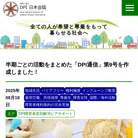
ME
全ての人が希望と尊厳をもって
暮らせる社会へ
半期ごとの活動をまとめた「DPI通信」第9号を作
成しました！
2025年
地域生活
バリアフリー
権利擁護
インクルーシブ教育
08月18
雇用労働、所得保障
尊厳生
障害女性
国際／海外活動
日
障害者権利条約の完全実施
タグ
DPI障害者差別解消ピアサポート