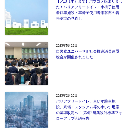
【6/13（木）まで】パブコメ始まりまし
た！バリアフリートイレ・車椅子使用
者駐車施設・車椅子使用者用客席の義
務基準の見直し
2023年5月25日
自民党ユニバーサル社会推進議員連盟
総会が開催されました！
2023年2月20日
バリアフリートイレ、車いす駐車施
設、劇場・スタジアム等の車いす用席
の基準改定へ！ 第4回建築設計標準フォ
ローアップ会議報告