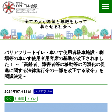
ME
全ての人が希望と尊厳をもって
暮らせる社会へ
バリアフリートイレ・車いす使用者駐車施設・劇
場等の車いす使用者用客席の基準が改正されまし
た！ ～「高齢者、障害者等の移動等の円滑化の促
進に関する法律施行令の一部を改正する政令」を
閣議決定～
2024年07月18日
バリアフリー
タグ
駐車場
トイレ