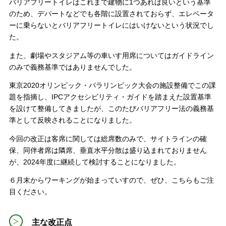
バリアフリートイレはこれまで建物に1つあれば良いという基準
のため、デパートなどでも各階に設置されておらず、エレベータ
ーに乗らないとバリアフリートイレにはいけないという状況でし
た。
また、劇場やスタジアム等の車いす用席についてはガイドライン
のみで義務基準ではありませんでした。
東京2020オリンピック・パラリンピック大会の施設整備でこの課
題を指摘し、IPCアクセシビリティ・ガイドを踏まえた設置基準
を設けて整備してきましたが、このたびバリアフリー法の義務基
準として反映されることになりました。
今回の改正は客席に関しては総席数のみで、サイトラインの確
保、同伴者席は隣席、垂直水平分散は盛り込まれておりません
が、2024年度に継続して検討することになりました。
６月末からワーキングが始まっていすので、ぜひ、こちらもご注
目ください。
主な改正点