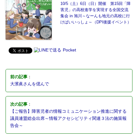
10/5（土）6日（日）開催 第15回「障
害児」の高校進学を実現する全国交流
集会 in 旭川～なーんも地元の高校に行
けばいいっしょ～（DPI後援イベント）
Pocket
前の記事
：
大濱眞さんを偲んで
次の記事
：
【ご報告】障害児者の情報コミュニケーション推進に関する
議員連盟総会出席～情報アクセシビリティ関連３法の施策報
告会～