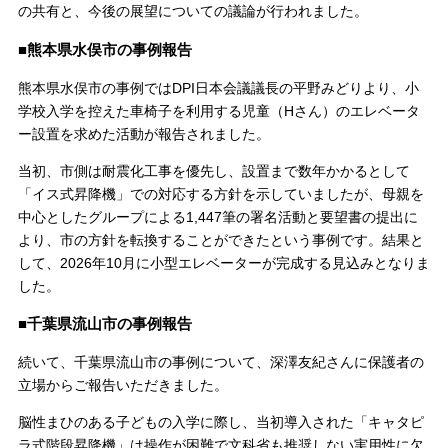
の共有と、今後の展望についての議論が行われました。
■熊本県水俣市の事例報告
熊本県水俣市の事例ではDPI日本会議議長の平野みどりより、小
学校入学を控えた車椅子を利用する児童（Hさん）のエレベータ
ー設置を求めた活動が報告されました。
当初、市側は耐震化工事を優先し、設置まで数年かかるとして
「イス式昇降機」での対応する方針を示していましたが、母親を
中心としたグループによる1,447筆の署名活動と要望書の提出に
より、市の方針を転換することができたという事例です。結果と
して、2026年10月に小型エレベーターが完成する見込みとなりま
した。
■千葉県流山市の事例報告
続いて、千葉県流山市の事例について、深澤友紀さんに保護者の
立場からご報告いただきました。
脳性まひのある子どもの入学に際し、当初導入された「キャタピ
ラ式階段昇降機」は操作が困難で文科省も推奨しない実用性に欠