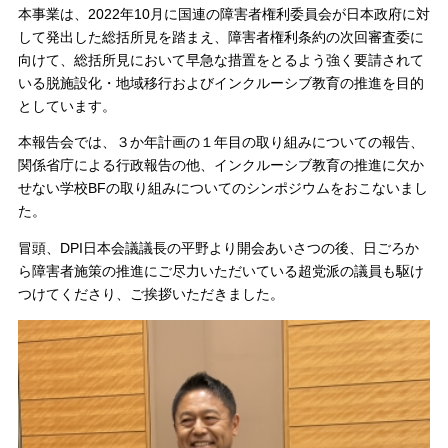
本事業は、2022年10月に国連の障害者権利委員会が日本政府に対
して発出した総括所見を踏まえ、障害者権利条約の次回審査委に
向けて、総括所見において早急な措置をとるよう強く要請されて
いる脱施設化・地域移行およびインクルーシブ教育の推進を目的
としています。
本報告会では、３か年計画の１年目の取り組みについての報告、
関係省庁による行政報告の他、インクルーシブ教育の推進に欠か
せない学校BFの取り組みについてのシンポジウムをおこないまし
た。
冒頭、DPI日本会議議長の平野より開会あいさつの後、日ごろか
ら障害者施策の推進にご尽力いただいている超党派の議員も駆け
つけてくださり、ご挨拶いただきました。