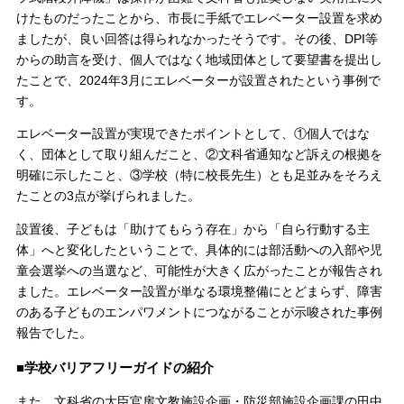
けたものだったことから、市長に手紙でエレベーター設置を求め
ましたが、良い回答は得られなかったそうです。その後、DPI等
からの助言を受け、個人ではなく地域団体として要望書を提出し
たことで、2024年3月にエレベーターが設置されたという事例で
す。
エレベーター設置が実現できたポイントとして、①個人ではな
く、団体として取り組んだこと、②文科省通知など訴えの根拠を
明確に示したこと、③学校（特に校長先生）とも足並みをそろえ
たことの3点が挙げられました。
設置後、子どもは「助けてもらう存在」から「自ら行動する主
体」へと変化したということで、具体的には部活動への入部や児
童会選挙への当選など、可能性が大きく広がったことが報告され
ました。エレベーター設置が単なる環境整備にとどまらず、障害
のある子どものエンパワメントにつながることが示唆された事例
報告でした。
■学校バリアフリーガイドの紹介
また、文科省の大臣官房文教施設企画・防災部施設企画課の田中