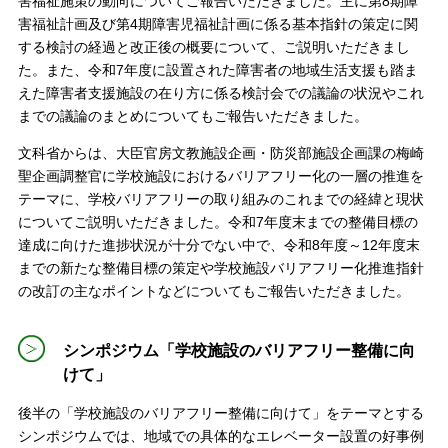
害福祉施策の動向についてご報告いただきました。主に第8期障
害福祉計画及び第4期障害児福祉計画に係る基本指針の策定に関
する検討の経過と改正後の概要について、ご説明いただきまし
た。また、令和7年度に設置された障害者の地域生活支援も踏ま
えた障害者支援施設の在り方に係る検討会での議論の状況やこれ
までの議論のまとめについてもご報告いただきました。
文科省からは、大臣官房文教施設企画・防災部施設企画課の梅崎
聖企画調整官に学校施設におけるバリアフリー化の一層の推進を
テーマに、学校バリアフリーの取り組みのこれまでの経緯と現状
についてご説明いただきました。令和7年度末までの整備目標の
達成に向けた進捗状況が十分でない中で、令和8年度～12年度末
までの新たな整備目標の策定や学校施設バリアフリー化推進指針
の改訂の主なポイントなどについてもご報告いただきました。
シンポジウム「学校施設のバリアフリー整備に向
けて」
後半の「学校施設のバリアフリー整備に向けて」をテーマとする
シンポジウムでは、地域での具体的なエレベーター設置の好事例