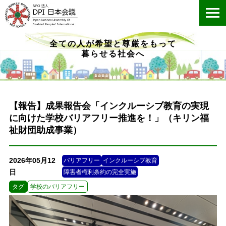
ME
全ての人が希望と尊厳をもって
暮らせる社会へ
【報告】成果報告会「インクルーシブ教育の実現
に向けた学校バリアフリー推進を！」（キリン福
祉財団助成事業）
2026年05月12
バリアフリー
インクルーシブ教育
日
障害者権利条約の完全実施
タグ
学校のバリアフリー