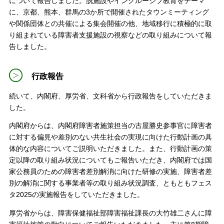
について報告しました。脱施設やインクルーシブ教育をテーマ
に、京都、熊本、群馬の3か所で開催されたタウンミーティング
や関係団体との共催による集会開催の他、地域移行に積極的に取
り組まれている障害者支援施設の視察などの取り組みについて報
告しました。
行政報告
続いて、内閣府、厚労省、文科省から行政報告をしていただきま
した。
内閣府からは、内閣府障害者施策担当の古屋勝史参事官に障害者
に対する偏見や差別のない共生社会の実現に向けた行動計画の具
体的な内容についてご説明いただきました。また、行動計画の策
定以降の取り組み状況についてもご報告いただき、内閣府では国
家公務員のための障害者差別解消に向けた研修の実施、障害者差
別の解消に関する事業者等の取り組み状況調査、ともともフェス
タ2025の実施報告をしていただきました。
厚労省からは、障害保健福祉部障害福祉課長の大竹雄二さんに障