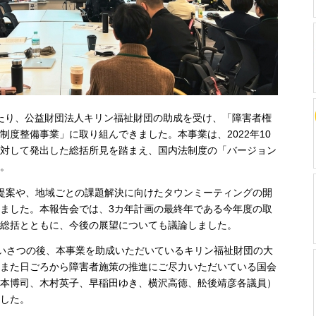
にわたり、公益財団法人キリン福祉財団の助成を受け、「障害者権
度整備事業」に取り組んできました。本事業は、2022年10
対して発出した総括所見を踏まえ、国内法制度の「バージョン
。
提案や、地域ごとの課題解決に向けたタウンミーティングの開
ました。本報告会では、3カ年計画の最終年である今年度の取
総括とともに、今後の展望についても議論しました。
あいさつの後、本事業を助成いただいているキリン福祉財団の大
また日ごろから障害者施策の推進にご尽力いただいている国会
本博司、木村英子、早稲田ゆき、横沢高徳、舩後靖彦各議員）
した。