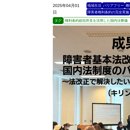
2025年04月01
地域生活
バリアフリー
権
日
障害者権利条約の完全実施
タグ
権利条約総括所見を活用した国内法整備