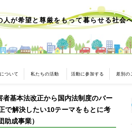
の人が希望と尊厳をもって
暮らせる社会
について
私たちの活動
活動に参加する
差別の
害者基本法改正から国内法制度のバー
正で解決したい10テーマをもとに考
団助成事業）