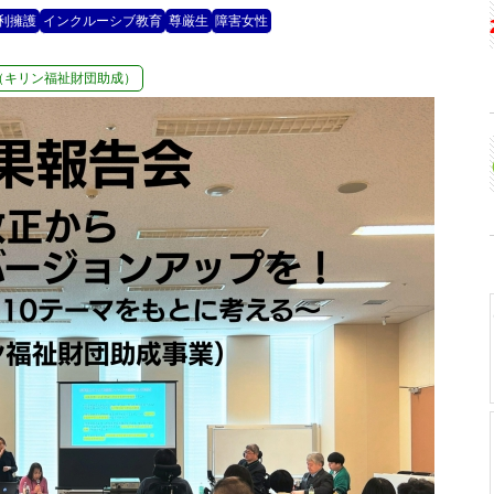
利擁護
インクルーシブ教育
尊厳生
障害女性
（キリン福祉財団助成）