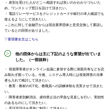
・ 差別を受けた人がどこへ相談すれば良いのかわかりづらいた
め、ワンストップ窓口を設けて頂きたい。
・ 電話リレーサービスをクレジットカードや銀行の本人確認でも
使えるようにして頂きたい。
→これに対して金融庁からは現在業界団体と意見交換して要請し
ているとの回答がありました。
▽要望書全文はこちら
他の団体からは主に下記のような要望が出ていま
した。（一部抜粋）
・ 視覚障害者がオンライン会議に参加する際に画面共有などを読
み取れず困っている。今後、システム導入時には視覚障害の当事
者も入れて検討して頂きたい。
・ 教育・教材のICT化、教職員への訓練体制を充実させて頂きた
い。
・ 障害者差別解消法、虐待禁止法の早急な見直しを行い、実効性
のあるものにして頂きたい。
・ 手話言語法を早急に制定して頂きたい。