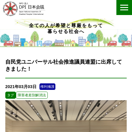
ME
全ての人が希望と尊厳をもって
暮らせる社会へ
自民党ユニバーサル社会推進議員連盟に出席して
きました！
2021年03月03日
権利擁護
タグ
障害者差別解消法