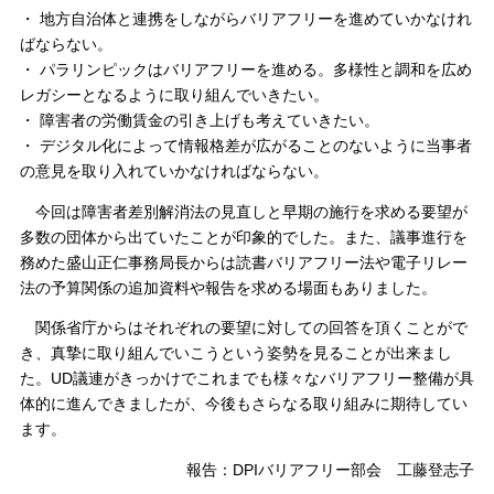
・ 地方自治体と連携をしながらバリアフリーを進めていかなけれ
ばならない。
・ パラリンピックはバリアフリーを進める。多様性と調和を広め
レガシーとなるように取り組んでいきたい。
・ 障害者の労働賃金の引き上げも考えていきたい。
・ デジタル化によって情報格差が広がることのないように当事者
の意見を取り入れていかなければならない。
今回は障害者差別解消法の見直しと早期の施行を求める要望が
多数の団体から出ていたことが印象的でした。また、議事進行を
務めた盛山正仁事務局長からは読書バリアフリー法や電子リレー
法の予算関係の追加資料や報告を求める場面もありました。
関係省庁からはそれぞれの要望に対しての回答を頂くことがで
き、真摯に取り組んでいこうという姿勢を見ることが出来まし
た。UD議連がきっかけでこれまでも様々なバリアフリー整備が具
体的に進んできましたが、今後もさらなる取り組みに期待してい
ます。
報告：DPIバリアフリー部会 工藤登志子