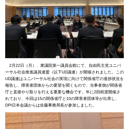
2月22日（月）、衆議院第一議員会館にて、自由民主党ユニバ
ーサル社会推進議員連盟（以下UD議連）が開催されました。この
UD議連はユニバーサル社会の実現に向けて関係省庁の進捗状況を
報告し、障害者団体からの要望を聞くもので、当事者側が関係省
庁と直接やり取りを行える重要な機会です。年に2回程度開催さ
れており、今回は15の関係省庁と10の障害者団体等が出席し、
DPI日本会議からは佐藤事務局長が参加しました。