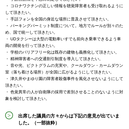
・ コロナワクチンの正しい情報を聴覚障害者も受け取れるように
して頂きたい。
・ 手話フォンを全国の身近な場所に普及させて頂きたい。
・ パーキングパーミット制度について。地方でルールが別々のた
め、国で統一して頂きたい。
・ UDタクシーは大型の電動車いすでも前向き乗車できるよう車
両の開発を行って頂きたい。
・ 学校のバリアフリー化は既存の建物も義務化して頂きたい。
・ 精神障害者への交通割引制度を導入して頂きたい。
・ 音や光、ピクトグラムの充実や、クールダウン・カームダウン
室（落ち着ける場所）が全国に広がるようにして頂きたい。
・ 津久井やまゆり園の障害者殺傷事件を風化させないようにして
頂きたい。
・ 色覚異常の人が自衛隊の採用で差別させることのないように対
象を検討して頂きたい。
出席した議員の方々からは下記の意見が出ていま
した。（一部抜粋）