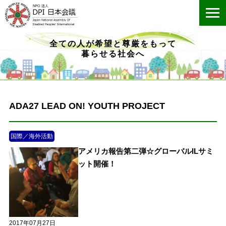
ME
全ての人が希望と尊厳をもって
暮らせる社会へ
ADA27 LEAD ON! YOUTH PROJECT
国際／海外活動
アメリカ報告第二弾☆グローバルILサミ
ット開催！
2017年07月27日