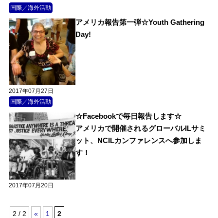
国際／海外活動
アメリカ報告第一弾☆Youth Gathering
Day!
2017年07月27日
国際／海外活動
☆Facebookで毎日報告します☆
アメリカで開催されるグローバルILサミ
ット、NCILカンファレンスへ参加しま
す！
2017年07月20日
2 / 2
«
1
2