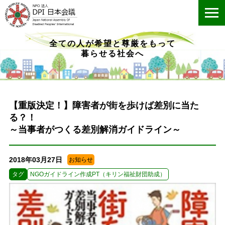
ME
全ての人が希望と尊厳をもって
暮らせる社会へ
【重版決定！】障害者が街を歩けば差別に当た
る？！
～当事者がつくる差別解消ガイドライン～
2018年03月27日
お知らせ
タグ
NGOガイドライン作成PT（キリン福祉財団助成）