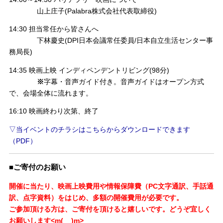
山上庄子(Palabra株式会社代表取締役)
14:30 担当常任から皆さんへ
下林慶史(DPI日本会議常任委員/日本自立生活センター事
務局長)
14:35 映画上映 インディペンデントリビング(98分)
※
字幕・音声ガイド付き。音声ガイドはオープン方式
で、会場全体に流れます。
16:10 映画終わり次第、終了
▽当イベントのチラシはこちらからダウンロードできます
（PDF）
■ご寄付のお願い
開催に当たり、映画上映費用や情報保障費（PC文字通訳、手話通
訳、点字資料）をはじめ、多額の開催費用が必要です。
ご参加頂ける方は、ご寄付を頂けると嬉しいです。どうぞ宜しく
お願いします<m(__)m>