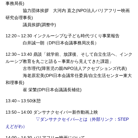
事務局長)
協力団体挨拶 大河内 直之(NPO法人バリアフリー映画
研究会理事長)
議員挨拶(調整中)
12:20～12:30 インクルーシブな子ども時代づくり事業報告
白井誠一朗（DPI日本会議事務局次長）
12:30～13:40 鼎談「就学前、放課後、そして自立生活へ、インク
ルーシブ教育を丸ごと語る～事業から見えてきた課題」
古市理代(障害児の親/NPO法人アクセプションズ代表)
海老原宏美(DPI日本会議常任委員/自立生活センター東大
和理事長)
崔 栄繁(DPI日本会議議長補佐)
13:40～13:50休憩
13:50～14:00 ダンサナクセイバー新作動画上映
▽ダンサナクセイバ―とは（外部リンク：STEP
えどがわ）
14:00～14:30 バリアフリー映画について