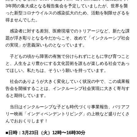
3年間の集大成となる報告集会を予定していましたが、世界を襲
った新型コロナウイルスの感染拡大のため、活動を制限せざるを
得ませんでした。
感染者に対する差別、医療現場でのトリアージなど、新たな課
題が浮き彫りとなる今だからこそ、改めて「インクルーシブ社会
の実現」が意義深いものとなっています。
子どもの頃から障害の有無で分けられずにともに学び育つこと
と、人生をより豊かにする文化芸術を誰もが楽しめる社会であっ
てほしい。私たちは、そういう願いを持っています。
社会のありようが大きく変化していく状況の中で、この成果報
告会を開催することは、インクルーシブ社会実現に大きく寄与す
ると期待しています。
当日はインクルーシブな子ども時代づくり事業報告、バリアフ
リー映画「インディペンデントリビング」の上映など盛りだくさ
んでおおくりします！
■日時：3月23日（火）12時〜16時30分