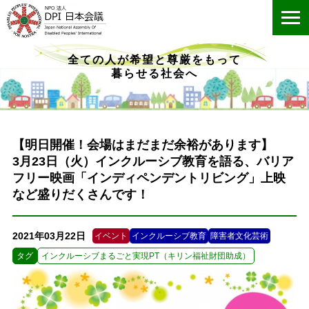
ME
全ての人が希望と尊厳をもって
暮らせる社会へ
【明日開催！会場はまだまだ余裕があります】
3月23日（火）インクルーシブ教育を語る、バリア
フリー映画「インディペンデントリビング」上映
など盛りだくさんです！
2021年03月22日
イベント
インクルーシブ教育
障害者文化芸術
タグ
インクルーシブまるごと実現PT（キリン福祉財団助成）