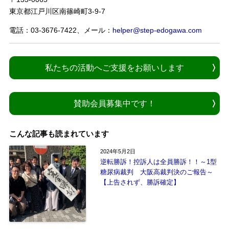
東京都江戸川区南篠崎町3-9-7
電話：03-3676-7422、メール：
helper@step-edogawa.com
私たちの活動へご支援をお願いします
賛助会員募集中です！
こんな記事も読まれています
2024年5月2日
逆転勝訴！控訴人は全員勝訴！！～1型
糖尿病裁判 大阪高裁判決のご報告～
【上告されず、勝訴確定】