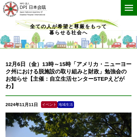
ME
全ての人が希望と尊厳をもって
暮らせる社会へ
12月6日（金）13時～15時「アメリカ・ニューヨー
ク州における脱施設の取り組みと財政」勉強会の
お知らせ【主催：自立生活センターSTEPえどが
わ】
2024年11月11日
イベント
地域生活