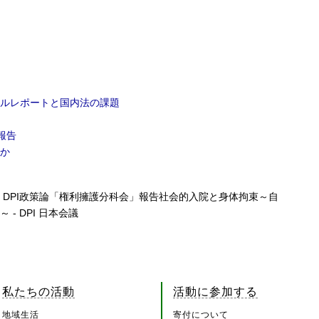
ルレポートと国内法の課題
報告
か
（日）DPI政策論「権利擁護分科会」報告社会的入院と身体拘束～自
- DPI 日本会議
私たちの活動
活動に参加する
地域生活
寄付について