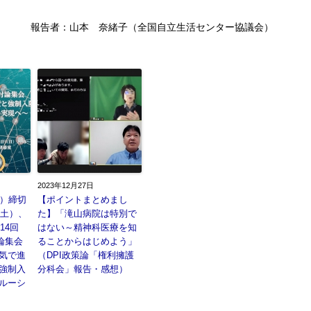
報告者：山本 奈緒子（全国自立生活センター協議会）
2023年12月27日
月）締切
【ポイントまとめまし
（土）、
た】「滝山病院は特別で
14回
はない～精神科医療を知
論集会
ることからはじめよう」
気で進
（DPI政策論「権利擁護
強制入
分科会」報告・感想）
ルーシ