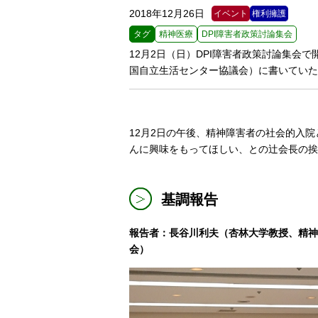
2018年12月26日
イベント
権利擁護
タグ
精神医療
DPI障害者政策討論集会
12月2日（日）DPI障害者政策討論集会
国自立生活センター協議会）に書いていた
12月2日の午後、精神障害者の社会的入
んに興味をもってほしい、との辻会長の挨
基調報告
報告者：長谷川利夫（杏林大学教授、精神
会）