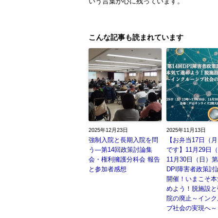
いう言葉が心に残っています。
こんな記事も読まれています
2025年12月23日
2025年11月13日
強制入院と長期入院を問
【お弁当17日（
う―第14回政策討論集
です】11月29日
会・権利擁護分科会 報告
11月30日（日）第
と参加者感想
DPI障害者政策討
開催！いまこそ本
めよう！脱施設と
院の廃止～インク
ブ社会の実現へ～