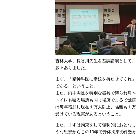
杏林大学、長谷川先生を基調講演として、
多々ありました。
まず、「精神科医に拳銃を持たせてくれ」
である、ということ。
また、両手両足を特別な器具で縛られ肩ベ
トイレも寝る場所も同じ場所でまるで独房
は毎年増加し現在１万人以上、隔離も１万
受けている現実があるということ。
また、まずは拘束をして強制的におとなし
うな思想からこの10年で身体拘束の件数