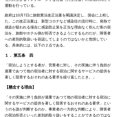
運動を行っている。
政府は10月7日に旅館業法改正法案を閣議決定し、国会に上程し
た。この改正法案は、新型コロナなど感染症の流行時に、発熱で
感染が疑われる場合に感染防止策を正当な理由なく拒んだ客の宿
泊を、旅館やホテル側が拒否できるようにするものだが、障害者
への差別的取扱いを容認してしまうのではないかと危惧してい
る。具体的には、以下の２点である。
１． 第五条 四
「宿泊しようとする者が、営業者に対し、その実施に伴う負担が
過重であつて他の宿泊者に対する宿泊に関するサービスの提供を
著しく阻害するおそれのある要求を繰り返したとき。」
【懸念する理由】
「その実施に伴う負担が過重であつて他の宿泊者に対する宿泊に
関するサービスの提供を著しく阻害するおそれのある要求」とい
うのを誰が判断するのか。事業者の一方的な判断により、障害者
の宿泊拒否といった差別的取り扱いをすることができるのではな