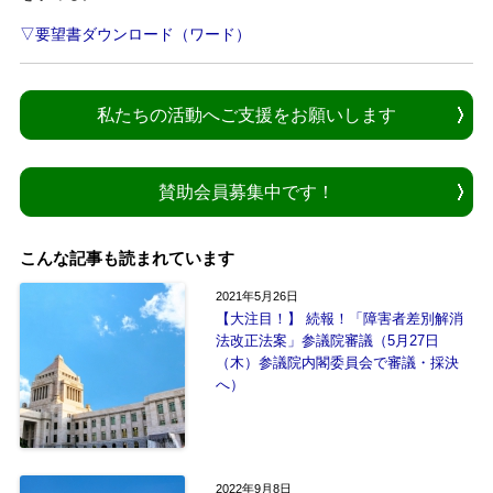
▽要望書ダウンロード（ワード）
私たちの活動へご支援をお願いします
賛助会員募集中です！
こんな記事も読まれています
2021年5月26日
【大注目！】 続報！「障害者差別解消
法改正法案」参議院審議（5月27日
（木）参議院内閣委員会で審議・採決
へ）
2022年9月8日