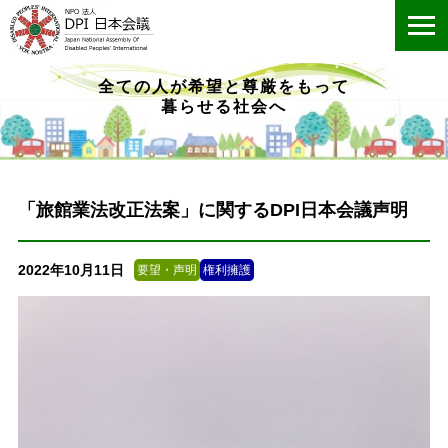
ME
全ての人が希望と尊厳をもって
暮らせる社会へ
「旅館業法改正法案」に関するDPI日本会議声明
2022年10月11日
要望・声明
権利擁護