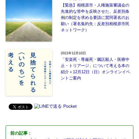
【緊急】相模原市・人権施策審議会の
先進的な答申を反映させた、反差別条
例の制定を求める要請に賛同署名のお
願い（署名集約先：反差別相模原市民
ネットワーク）
2021年12月10日
「安楽死・尊厳死・嘱託殺人・医療中
止・トリアージ」について考える本の
紹介＋12月12日（日）オンラインイベ
ントご案内
Pocket
前の記事
：