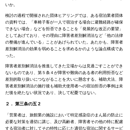
いか。
検討の過程で開催された団体ヒアリングでは、ある宿泊業者団体
の資料では、「車椅子客が一人で宿泊する場合に避難経路が確保
できない場合」などを拒否できることを「発展的な改正の要望」
としてあげており、その理由に障害者差別解消法など「他の法律
の整備が進んでいる」ことがあげられていた。あたかも、障害者
差別解消法の効果を弱めることを求めるかのような論点構成であ
った。
障害者差別解消法を推進してきた立場からは見過ごすことができ
ないものであり、第５条４が障害や難病のある者の利用拒否など
差別的取り扱いにつながることを大いに懸念する。補助犬法、障
害者差別解消法の施行後も補助犬使用者への宿泊拒否の事例は未
だ後を絶たない状況であり、決して杞憂ではない。
２． 第三条の五 2
「営業者は、旅館業の施設において特定感染症のまん延の防止に
必要な対策を適切に講じ、及び高齢者、障害者その他の特に配慮
する宿泊者に対してその特性に応じた適切な宿泊に関するサービ