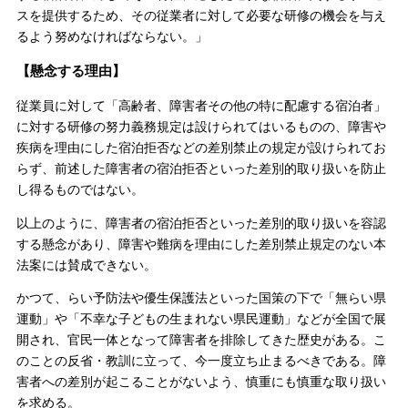
スを提供するため、その従業者に対して必要な研修の機会を与え
るよう努めなければならない。」
【懸念する理由】
従業員に対して「高齢者、障害者その他の特に配慮する宿泊者」
に対する研修の努力義務規定は設けられてはいるものの、障害や
疾病を理由にした宿泊拒否などの差別禁止の規定が設けられてお
らず、前述した障害者の宿泊拒否といった差別的取り扱いを防止
し得るものではない。
以上のように、障害者の宿泊拒否といった差別的取り扱いを容認
する懸念があり、障害や難病を理由にした差別禁止規定のない本
法案には賛成できない。
かつて、らい予防法や優生保護法といった国策の下で「無らい県
運動」や「不幸な子どもの生まれない県民運動」などが全国で展
開され、官民一体となって障害者を排除してきた歴史がある。こ
のことの反省・教訓に立って、今一度立ち止まるべきである。障
害者への差別が起こることがないよう、慎重にも慎重な取り扱い
を求める。