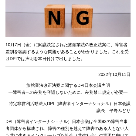
10月7日（金）に閣議決定された旅館業法の改正法案に、障害者
差別を容認するような問題があることがわかりました。これを受
けDPIでは声明を本日付けで出しました。
2022年10月11日
旅館業法改正法案に関するDPI日本会議声明
―障害者への差別を容認しないために、差別禁止規定が必要―
特定非営利活動法人DPI（障害者インターナショナル）日本会議
議長 平野みどり
DPI（障害者インターナショナル）日本会議は全国92の障害当事
者団体から構成され、障害の種別を越えて障害のある人もない人
も共に生きるインクルーシブな社会（共生社会）の実現に向けて