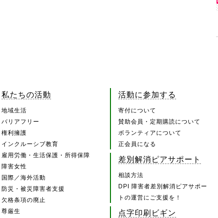
私たちの活動
活動に参加する
地域生活
寄付について
バリアフリー
賛助会員・定期購読について
権利擁護
ボランティアについて
インクルーシブ教育
正会員になる
雇用労働・生活保護・所得保障
差別解消ピアサポート
障害女性
相談方法
国際／海外活動
DPI 障害者差別解消ピアサポー
防災・被災障害者支援
トの運営にご支援を！
欠格条項の廃止
尊厳生
点字印刷ビギン