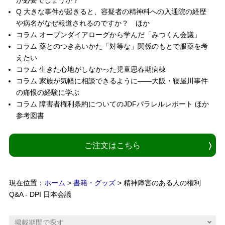
が必要でしょうか？
Q 大きな事件が起きると、容疑者の精神科への入通院の経歴
や病名がなぜ報道されるのですか？ ほか
コラム オープンダイアローグから学んだ「みつくん会議」
コラム 薬とのつきあいかた「対等な」関係のもとで服薬を考
えたい
コラム 生きた心地がしなかった児童思春期病棟
コラム 家族が気軽に相談できるように――大阪・寝屋川事件
の痛恨の経験に学ぶ
コラム 障害者権利条約についてのJDFパラレルレポート ほか
参考図書
ご注文はこちら
現在位置：
ホーム
>
書籍・グッズ
> 精神障害のある人の権利
Q&A - DPI 日本会議