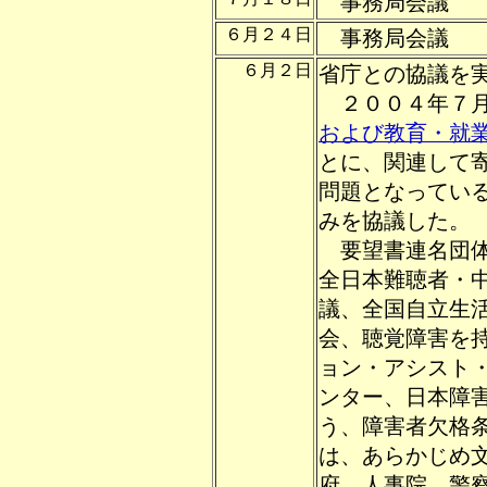
事務局会議
６月２４日
事務局会議
６月２日
省庁との協議を
２００４年７月
および教育・就
とに、関連して
問題となってい
みを協議した。
要望書連名団体
全日本難聴者・
議、全国自立生
会、聴覚障害を
ョン・アシスト
ンター、日本障
う、障害者欠格
は、あらかじめ
府、人事院、警