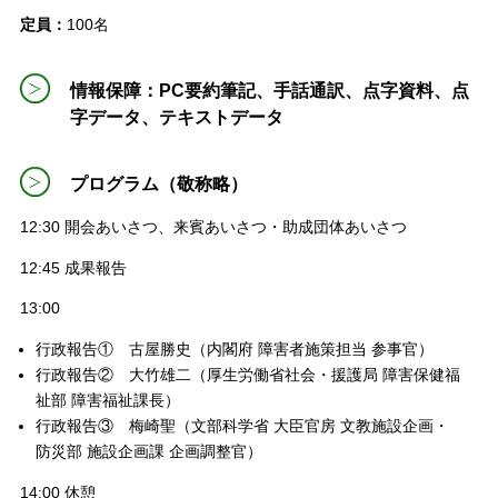
定員：
100名
情報保障：PC要約筆記、手話通訳、点字資料、点
字データ、テキストデータ
プログラム（敬称略）
12:30 開会あいさつ、来賓あいさつ・助成団体あいさつ
12:45 成果報告
13:00
行政報告① 古屋勝史（内閣府 障害者施策担当 参事官）
行政報告② 大竹雄二（厚生労働省社会・援護局 障害保健福
祉部 障害福祉課長）
行政報告③ 梅崎聖（文部科学省 大臣官房 文教施設企画・
防災部 施設企画課 企画調整官）
14:00 休憩