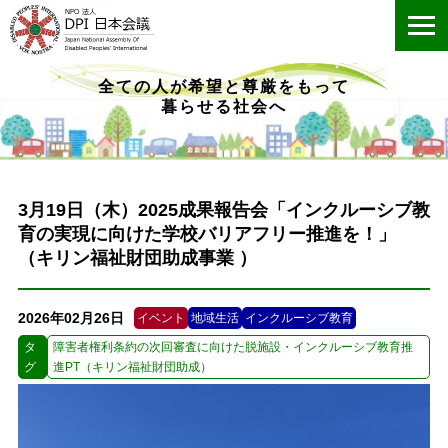
ME
全ての人が希望と尊厳をもって
暮らせる社会へ
3月19日（木）2025成果報告会「インクルーシブ教
育の実現に向けた学校バリアフリー推進を！」
（キリン福祉財団助成事業 ）
2026年02月26日
イベント
地域生活
インクルーシブ教育
タ
障害者権利条約の次回審査に向けた脱施設・インクルーシブ教育推
グ
進PT（キリン福祉財団助成）