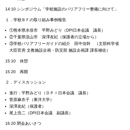
14:10 シンポジウム「学校施設のバリアフリー整備に向けて」
１．学校ＢＦの取り組み事例報告
①熊本県水俣市 平野みどり（DPI日本会議 議長）
②千葉県流山市 深澤友紀（保護者の立場から）
③学校バリアフリーガイドの紹介 田中佳幹 （文部科学省
大臣官房 文教施設企画・防災部 施設企画課 課長補佐）
15:10 休憩
15:20 再開
２．ディスカッション
進行：平野みどり（ＤＰＩ日本会議 議長）
菅原麻衣子（東洋大学）
深澤友紀（保護者）
尾上浩二（DPI日本会議 副議長）
16:20 閉会あいさつ